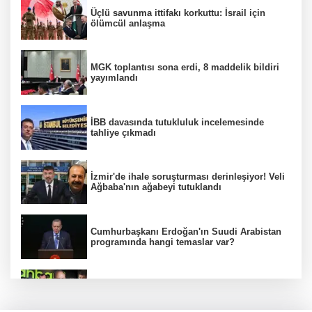
Üçlü savunma ittifakı korkuttu: İsrail için
ölümcül anlaşma
MGK toplantısı sona erdi, 8 maddelik bildiri
yayımlandı
İBB davasında tutukluluk incelemesinde
tahliye çıkmadı
İzmir'de ihale soruşturması derinleşiyor! Veli
Ağbaba'nın ağabeyi tutuklandı
Cumhurbaşkanı Erdoğan'ın Suudi Arabistan
programında hangi temaslar var?
Ünlülerden AHBAP'a 14 milyon TL'yi aşan
bağış! MASAK tek tek inceledi