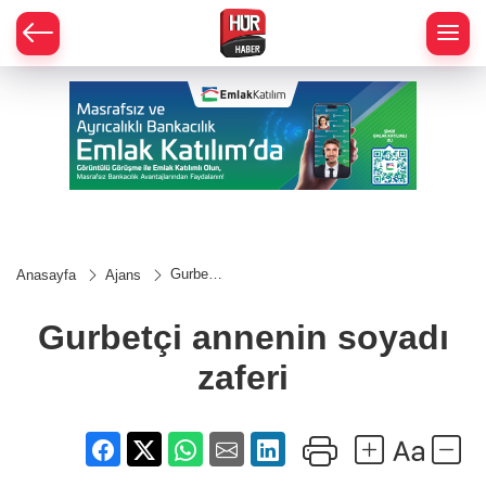
Gurbetçi
Anasayfa
Ajans
annenin
soyadı
zaferi
Gurbetçi annenin soyadı
zaferi