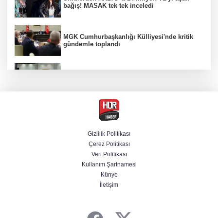
bağış! MASAK tek tek inceledi
MGK Cumhurbaşkanlığı Külliyesi'nde kritik
gündemle toplandı
MGK toplantısı sona erdi, 8 maddelik bildiri
yayımlandı
Özgür Özel'in Menderes Belediye Başkanı
İlkay Çiçek'e yönelik sözleri yeniden
gündemde
Gizlilik Politikası
Çerez Politikası
İzmir'de ihale soruşturması derinleşiyor! Veli
Veri Politikası
Ağbaba'nın ağabeyi tutuklandı
Kullanım Şartnamesi
Künye
İletişim
Trabzonspor'un Salah karşılamasını tüm
dünya konuşuyor