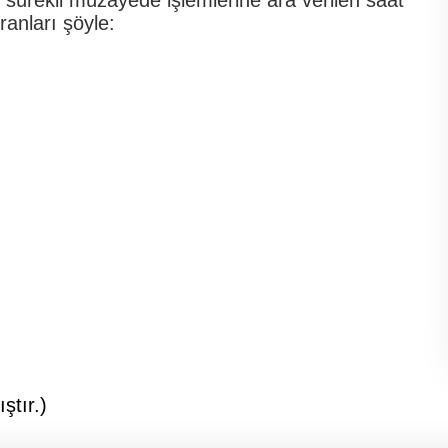
ranları şöyle:
ştır.)