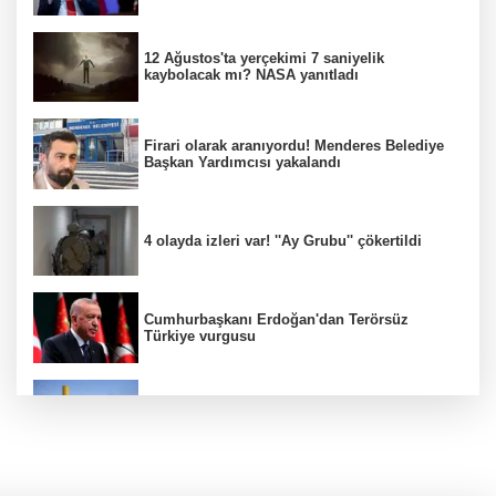
12 Ağustos'ta yerçekimi 7 saniyelik
kaybolacak mı? NASA yanıtladı
Firari olarak aranıyordu! Menderes Belediye
Başkan Yardımcısı yakalandı
4 olayda izleri var! ''Ay Grubu'' çökertildi
Cumhurbaşkanı Erdoğan'dan Terörsüz
Türkiye vurgusu
srail Basını Alarmda! Türkiye'nin Enerji
Hamleleri Tel Aviv'i Tedirgin Etti
Üsküdar'daki başkan vekilliği seçimine AK