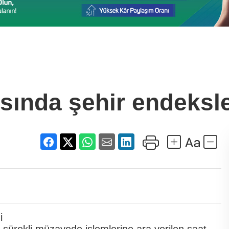
ısında şehir endeksle
 sürekli müzayede işlemlerine ara verilen saat