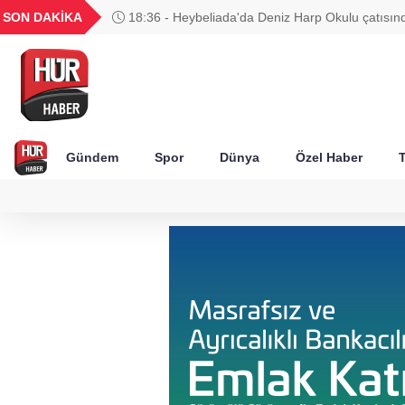
UYU
GEL
TND
BGN
SON DAKİKA
18:36 - Heybeliada'da Deniz Harp Okulu çatısınd
37
1,1821
18,1991
16,2315
28,0626
Gündem
Spor
Dünya
Özel Haber
T