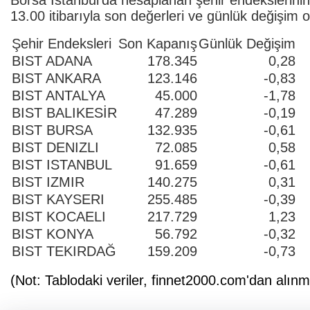
13.00 itibarıyla son değerleri ve günlük değişim o
Şehir Endeksleri
Son Kapanış
Günlük Değişim
BIST ADANA
178.345
0,28
BIST ANKARA
123.146
-0,83
BIST ANTALYA
45.000
-1,78
BIST BALIKESİR
47.289
-0,19
BIST BURSA
132.935
-0,61
BIST DENIZLI
72.085
0,58
BIST ISTANBUL
91.659
-0,61
BIST IZMIR
140.275
0,31
BIST KAYSERI
255.485
-0,39
BIST KOCAELI
217.729
1,23
BIST KONYA
56.792
-0,32
BIST TEKIRDAĞ
159.209
-0,73
(Not: Tablodaki veriler, finnet2000.com'dan alınmı