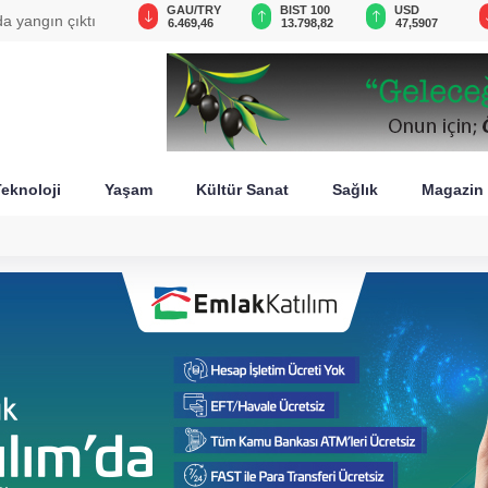
VND
GAU/TRY
BIST 100
USD
a yangın çıktı
0,0018
6.469,46
13.798,82
47,5907
eknoloji
Yaşam
Kültür Sanat
Sağlık
Magazin