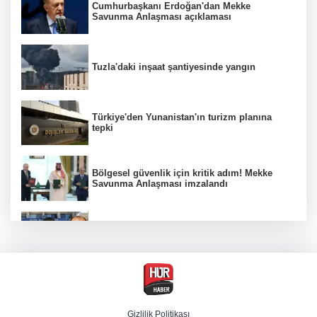
Cumhurbaşkanı Erdoğan'dan Mekke
Savunma Anlaşması açıklaması
Tuzla'daki inşaat şantiyesinde yangın
Türkiye'den Yunanistan'ın turizm planına
tepki
Bölgesel güvenlik için kritik adım! Mekke
Savunma Anlaşması imzalandı
Hür Ağbaba soruşturmasında MASAK para
hareketlerini inceledi
Menderes Belediye Başkanı İlkay Çiçek
tutuklandı
Gizlilik Politikası