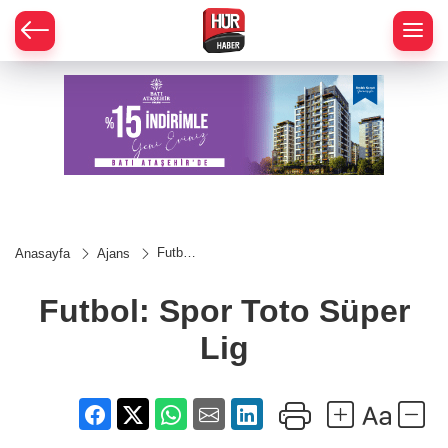
Futbol:
Anasayfa
Ajans
Spor
Toto
Süper
Futbol: Spor Toto Süper
Lig
Lig