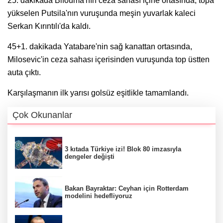
25. dakikada Bifouma'nın ceza sahası içine ortasında, topa
yükselen Putsila'nın vuruşunda meşin yuvarlak kaleci
Serkan Kırıntılı'da kaldı.
45+1. dakikada Yatabare'nin sağ kanattan ortasında,
Milosevic'in ceza sahası içerisinden vuruşunda top üstten
auta çıktı.
Karşılaşmanın ilk yarısı golsüz eşitlikle tamamlandı.
Çok Okunanlar
3 kıtada Türkiye izi! Blok 80 imzasıyla
dengeler değişti
Bakan Bayraktar: Ceyhan için Rotterdam
modelini hedefliyoruz