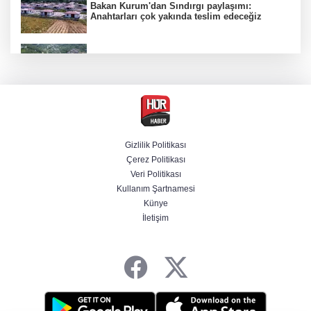
Bakan Kurum'dan Sındırgı paylaşımı:
Anahtarları çok yakında teslim edeceğiz
Sel felaketinin ardından Bozkurt'un çehresi
tamamen değişti
Yurt dışına kaçmaya hazırlanan 3 FETÖ'cü
yakalandı
Gizlilik Politikası
Çerez Politikası
5 soruda yeni düzenleme: Şehit aileleri ve
Veri Politikası
gazilerin haklarında neler değişti?
Kullanım Şartnamesi
Künye
İletişim
Terörsüz Türkiye yasa teklifi Meclis'te