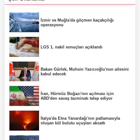
İzmir ve Muğla'da göçmen kaçakçılığı
operasyonu
LGS 1. nakil sonuçları açıklandı
Bakan Gürlek, Muhsin Yazıcıoğlu'nun ailesini
kabul edecek
İran, Hürmüz Boğazı'nın açılması için
ABD'den savaş tazminatı talep ediyor
İtalya'da Etna Yanardağı'nın patlamasıyla
oluşan kül bulutu uçuşları aksattı