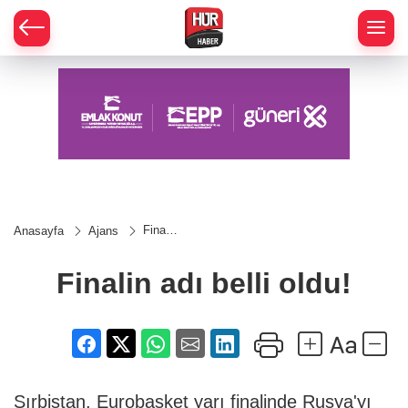
Finalin
Anasayfa
Ajans
adı
belli
oldu!
Finalin adı belli oldu!
Sırbistan, Eurobasket yarı finalinde Rusya'yı