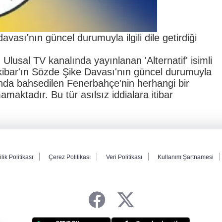
ası'nın güncel durumuyla ilgili dile getirdiği
 Ulusal TV kanalında yayınlanan 'Alternatif' isimli
bar'ın Sözde Şike Davası'nın güncel durumuyla
ayında bahsedilen Fenerbahçe'nin herhangi bir
amaktadır. Bu tür asılsız iddialara itibar
ilik Politikası
Çerez Politikası
Veri Politikası
Kullanım Şartnamesi