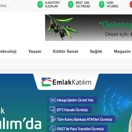
GAU/TRY
BIST 100
USD
EUR
stan
6.534,40
13.798,82
47,6891
54,9686
eknoloji
Yaşam
Kültür Sanat
Sağlık
Magazin