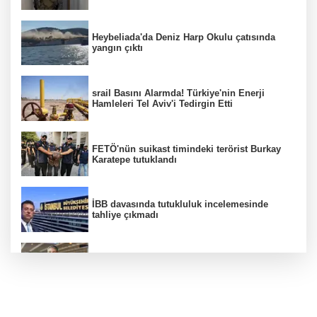
Heybeliada'da Deniz Harp Okulu çatısında
yangın çıktı
srail Basını Alarmda! Türkiye'nin Enerji
Hamleleri Tel Aviv'i Tedirgin Etti
FETÖ'nün suikast timindeki terörist Burkay
Karatepe tutuklandı
İBB davasında tutukluluk incelemesinde
tahliye çıkmadı
Dünya devinde üst düzey görev değişimi!
Türk isim başkan yardımcısı oldu
MGK toplanıyor: Ana gündem Terörsüz