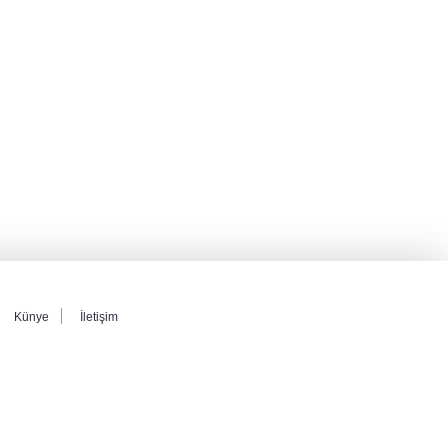
Türkiye
MGK toplantısı sona erdi, 8 maddelik bildiri
yayımlandı
Şehit aileleri ve gazilerin haklarına ilişkin
kanun teklifi, TBMM Milli Savunma
Komisyonunda kabul edildi
Künye
İletişim