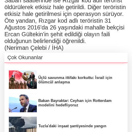
Sabah saatlerinde ise Rızgar kod adlı terörist
öldürülerek etkisiz hale getirildi. Diğer teröristin
etkisiz hale getirilmesi için operasyon sürüyor.
Öte yandan, Rızgar kod adlı teröristin 31
Ağustos 2016'da 26 yaşındaki mahalle bekçisi
Ercan Gültekin'in şehit edildiği olayın faili
olduğunun belirlendiği öğrenildi.
(Neriman Çelebi / İHA)
Çok Okunanlar
Üçlü savunma ittifakı korkuttu: İsrail için
ölümcül anlaşma
Bakan Bayraktar: Ceyhan için Rotterdam
modelini hedefliyoruz
Tuzla'daki inşaat şantiyesinde yangın