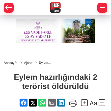
Eylem
Anasayfa
Ajans
hazırlığındaki
2 terörist
öldürüldü
Eylem hazırlığındaki 2
terörist öldürüldü