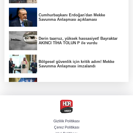
Cumhurbaşkanı Erdoğan'dan Mekke
Savunma Anlaşması açıklaması
Derin taarruz, yüksek hassasiyet! Bayraktar
AKINCI TİHA TOLUN P ile vurdu
Bölgesel güvenlik için kritik adım! Mekke
Savunma Anlaşması imzalandı
Venezuela'da iktidar partisi ile muhalefet
mutabık kaldı
Trump imzaladı! Doğumla vatandaşlığa
kısıtlamalar genişletildi
Gizlilik Politikası
Çerez Politikası
BM'nin teklifine Türk tarafından kabul,