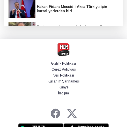
Hakan Fidan: Mescid-i Aksa Türkiye için
kutsal yerlerden biri
Başkentte yol kenarında kadın cesedi
bulunmasına ilişkin 6 şüpheli gözaltına
alındı
CHP'li belediye başkanın yazışmaları rüşvet
ağını ortaya koydu
Gizlilik Politikası
Çerez Politikası
Özel ve Ağbaba hakkında dokunulmazlık
Veri Politikası
talebi iletildi
Kullanım Şartnamesi
Künye
İletişim
Başvurular başladı! Polis Akademisi 350
komiser yardımcısı adayı alacak