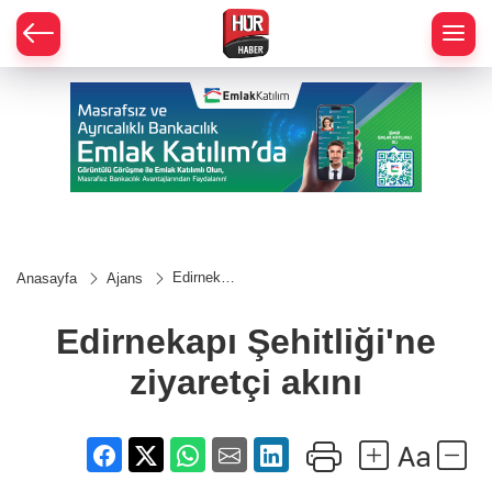
Edirnekapı
Anasayfa
Ajans
Şehitliği'ne
ziyaretçi
akını
Edirnekapı Şehitliği'ne
ziyaretçi akını