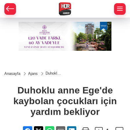
Duhoklu
Anasayfa
Ajans
anne
Ege'de
kaybolan
Duhoklu anne Ege'de
çocukları
için
kaybolan çocukları için
yardım
bekliyor
yardım bekliyor