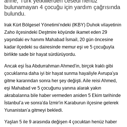
anne, Türk yetkililerden cesedi henüz
bulunamayan 4 çocuğu için yardım çağrısında
bulundu.
Irak Kürt Bölgesel Yönetimi'ndeki (IKBY) Duhok vilayetinin
Zaho ilçesindeki Deştmire köyünde ikamet eden 29
yaşındaki ev hanımı Mahabad İsmail, 20 gün öncesine
kadar ilçedeki su dairesinde memur eşi ve 5 çocuğuyla
birlikte sade bir hayat sürdürüyordu.
Ancak eşi İsa Abdurrahman Ahmed'in, birçok Iraklı gibi
çocuklarına daha iyi bir hayat sunma hayaliyle Avrupa'ya
gitme kararından sonra her şey değişti. Aile reisi Ahmed,
eşi Mahabad ve 5 çocuğunu yanına alarak yakın
akrabalarına bile haber vermeden aniden 5 Ekim tarihinde
İstanbul'a ve sonra'da İzmir'in Karaburun ilçesine gelerek
Yunanistan'a gitmeyi bekledi.
Yaşları 5 ile 9 arasında değişen 4 çocuktan henüz haber