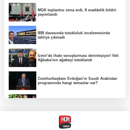
MGK toplantısı sona erdi, 8 maddelik bildiri
yayımlandı
İBB davasında tutukluluk incelemesinde
tahliye çıkmadı
İzmir'de ihale soruşturması derinleşiyor! Veli
Ağbaba'nın ağabeyi tutuklandı
Cumhurbaşkanı Erdoğan'ın Suudi Arabistan
programında hangi temaslar var?
Ünlülerden AHBAP'a 14 milyon TL'yi aşan
bağış! MASAK tek tek inceledi
MGK Cumhurbaşkanlığı Külliyesi'nde kritik
gündemle toplandı