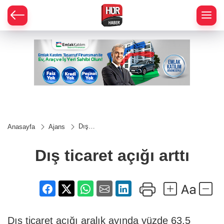
Dış
Anasayfa
Ajans
ticaret
açığı
arttı
Dış ticaret açığı arttı
Dış ticaret açığı aralık ayında yüzde 63,5