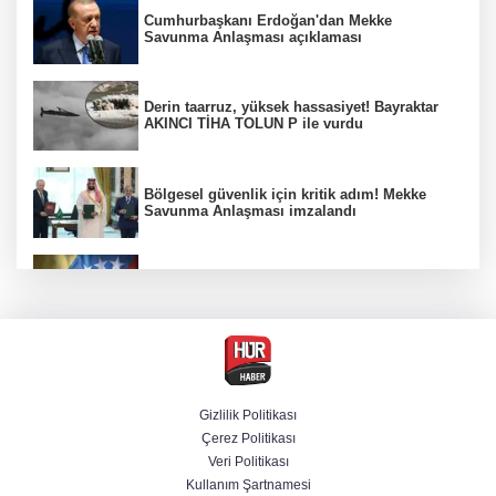
Cumhurbaşkanı Erdoğan'dan Mekke
Savunma Anlaşması açıklaması
Derin taarruz, yüksek hassasiyet! Bayraktar
AKINCI TİHA TOLUN P ile vurdu
Bölgesel güvenlik için kritik adım! Mekke
Savunma Anlaşması imzalandı
Venezuela'da iktidar partisi ile muhalefet
mutabık kaldı
Trump imzaladı! Doğumla vatandaşlığa
kısıtlamalar genişletildi
Gizlilik Politikası
Çerez Politikası
BM'nin teklifine Türk tarafından kabul,
Veri Politikası
Rumlardan ret
Kullanım Şartnamesi