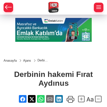
Derbinin
Anasayfa
Ajans
hakemi
Fırat
Aydınus
Derbinin hakemi Fırat
Aydınus