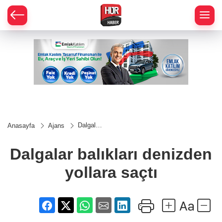
Dalgalar
Anasayfa
Ajans
balıkları
denizden
yollara
Dalgalar balıkları denizden
saçtı
yollara saçtı