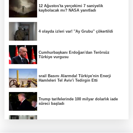
12 Ağustos'ta yerçekimi 7 saniyelik
kaybolacak mı? NASA yanıtladı
4 olayda izleri var! ''Ay Grubu'' çökertildi
Cumhurbaşkanı Erdoğan'dan Terörsüz
Türkiye vurgusu
srail Basını Alarmda! Türkiye'nin Enerji
Hamleleri Tel Aviv'i Tedirgin Etti
Trump tarifelerinde 100 milyar dolarlık iade
süreci başladı
MGK toplanıyor: Ana gündem Terörsüz
Türkiye