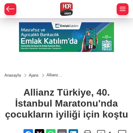
Allianz
Anasayfa
Ajans
Türkiye, 40.
İstanbul
Maratonu'nda
Allianz Türkiye, 40.
çocukların
iyiliği için
İstanbul Maratonu'nda
koştu
çocukların iyiliği için koştu