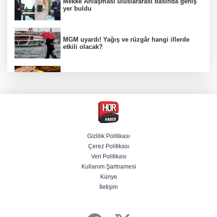
Mekke Anlaşması uluslararası basında geniş
yer buldu
MGM uyardı! Yağış ve rüzgâr hangi illerde
etkili olacak?
Altın fiyatlarında hafta sonu tablosu nasıl
şekillendi?
Öğrenci affında yeni dönem! Üniversiteye
dönüş yolu açıldı
Gizlilik Politikası
Çerez Politikası
BAE, İran'ın Hürmüz Boğazı'nda bir gemisini
Veri Politikası
füzeyle hedef aldığını duyurdu
Kullanım Şartnamesi
Künye
İletişim
Adana'da içme suyu tünel hattında göçük: 1
ölü, 1 yaralı