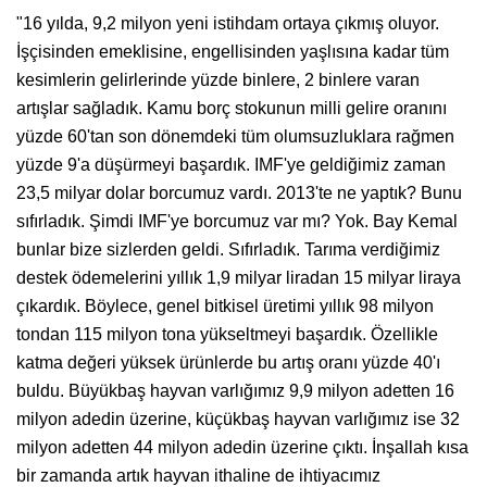
"16 yılda, 9,2 milyon yeni istihdam ortaya çıkmış oluyor.
İşçisinden emeklisine, engellisinden yaşlısına kadar tüm
kesimlerin gelirlerinde yüzde binlere, 2 binlere varan
artışlar sağladık. Kamu borç stokunun milli gelire oranını
yüzde 60'tan son dönemdeki tüm olumsuzluklara rağmen
yüzde 9'a düşürmeyi başardık. IMF'ye geldiğimiz zaman
23,5 milyar dolar borcumuz vardı. 2013'te ne yaptık? Bunu
sıfırladık. Şimdi IMF'ye borcumuz var mı? Yok. Bay Kemal
bunlar bize sizlerden geldi. Sıfırladık. Tarıma verdiğimiz
destek ödemelerini yıllık 1,9 milyar liradan 15 milyar liraya
çıkardık. Böylece, genel bitkisel üretimi yıllık 98 milyon
tondan 115 milyon tona yükseltmeyi başardık. Özellikle
katma değeri yüksek ürünlerde bu artış oranı yüzde 40'ı
buldu. Büyükbaş hayvan varlığımız 9,9 milyon adetten 16
milyon adedin üzerine, küçükbaş hayvan varlığımız ise 32
milyon adetten 44 milyon adedin üzerine çıktı. İnşallah kısa
bir zamanda artık hayvan ithaline de ihtiyacımız