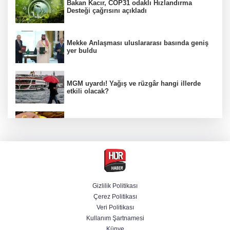
Bakan Kacır, COP31 odaklı Hızlandırma
Desteği çağrısını açıkladı
Mekke Anlaşması uluslararası basında geniş
yer buldu
MGM uyardı! Yağış ve rüzgâr hangi illerde
etkili olacak?
Altın fiyatlarında hafta sonu tablosu nasıl
şekillendi?
Öğrenci affında yeni dönem! Üniversiteye
dönüş yolu açıldı
Gizlilik Politikası
Çerez Politikası
BAE, İran'ın Hürmüz Boğazı'nda bir gemisini
Veri Politikası
füzeyle hedef aldığını duyurdu
Kullanım Şartnamesi
Künye