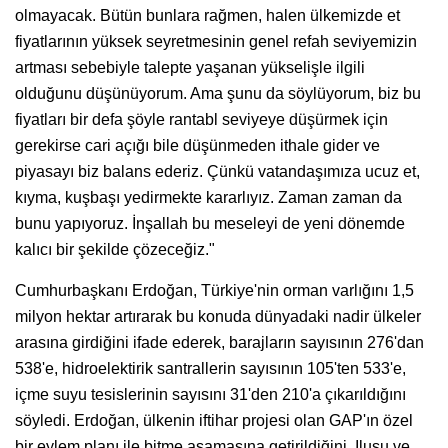
olmayacak. Bütün bunlara rağmen, halen ülkemizde et
fiyatlarının yüksek seyretmesinin genel refah seviyemizin
artması sebebiyle talepte yaşanan yükselişle ilgili
olduğunu düşünüyorum. Ama şunu da söylüyorum, biz bu
fiyatları bir defa şöyle rantabl seviyeye düşürmek için
gerekirse cari açığı bile düşünmeden ithale gider ve
piyasayı biz balans ederiz. Çünkü vatandaşımıza ucuz et,
kıyma, kuşbaşı yedirmekte kararlıyız. Zaman zaman da
bunu yapıyoruz. İnşallah bu meseleyi de yeni dönemde
kalıcı bir şekilde çözeceğiz."
Cumhurbaşkanı Erdoğan, Türkiye'nin orman varlığını 1,5
milyon hektar artırarak bu konuda dünyadaki nadir ülkeler
arasına girdiğini ifade ederek, barajların sayısının 276'dan
538'e, hidroelektirik santrallerin sayısının 105'ten 533'e,
içme suyu tesislerinin sayısını 31'den 210'a çıkarıldığını
söyledi. Erdoğan, ülkenin iftihar projesi olan GAP'ın özel
bir eylem planı ile bitme aşamasına getirildiğini, Ilusu ve