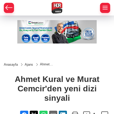
Ahmet
Anasayfa
Ajans
Kural ve
Murat
Cemcir'den
Ahmet Kural ve Murat
yeni dizi
sinyali
Cemcir'den yeni dizi
sinyali