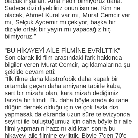
olacak inşallah. Ama nedir bilmiyoruz daha.
Sadece dizi diyebiliriz onun ismine. Kim ne
olacak, Ahmet Kural var mı, Murat Cemcir var
mı, Selçuk Aydemir mi çekiyor, başka bir
diziyle ortak bir yayın mı yapacağız hiç
bilmiyoruz."
"BU HİKAYEYİ AİLE FİLMİNE EVRİLTTİK"
Son olarak iki film arasındaki fark hakkında
bilgiler veren Murat Cemcir, açıklamalarına şu
şekilde devam etti:
"İlk filme daha klastrofobik daha kapalı bir
ortamda geçen daha amiyane tabirle kaba,
sert bir mizahı olan, kara mizah dediğimiz
tarzda bir filmdi. Bu daha böyle arada iki tane
düğün dernek olduğu için ve çok fazla dizi
yapmasak da ekranda uzun süre televizyonda
seyirci ile buluştuğumuz için daha böyle bir aile
filmi yapmanın hazzını aldıktan sonra bu
hikayeyi aile filmine evrilttik. Böyle 7'den 70'e