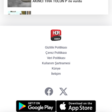
AKINCI TİHA TOLUN P ile vurdu
Bölgesel güvenlik için kritik adım! Mekke
Savunma Anlaşması imzalandı
Ankara'da "değnekçilik" operasyonu: 10
gözaltı
Gizlilik Politikası
Çerez Politikası
BM'nin teklifine Türk tarafından kabul,
Veri Politikası
Rumlardan ret
Kullanım Şartnamesi
Künye
İletişim
Venezuela'da iktidar partisi ile muhalefet
mutabık kaldı