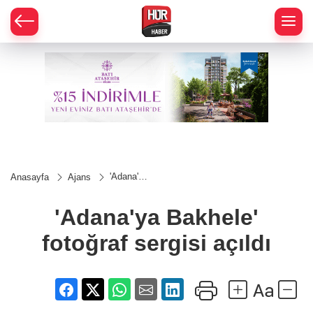
'Adana'ya
Anasayfa
Ajans
Bakhele'
fotoğraf
sergisi
'Adana'ya Bakhele'
açıldı
fotoğraf sergisi açıldı