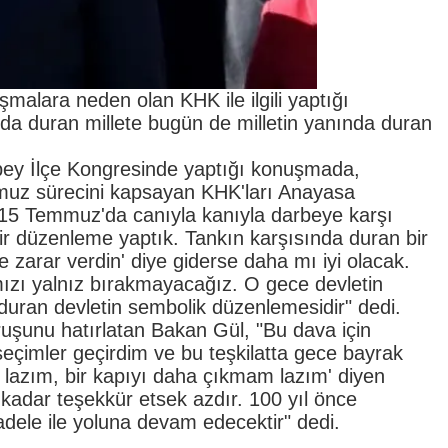
malara neden olan KHK ile ilgili yaptığı
a duran millete bugün de milletin yanında duran
nbey İlçe Kongresinde yaptığı konuşmada,
muz sürecini kapsayan KHK'ları Anayasa
 15 Temmuz'da canıyla kanıyla darbeye karşı
ir düzenleme yaptık. Tankın karşısında duran bir
zarar verdin' diye giderse daha mı iyi olacak.
ızı yalnız bırakmayacağız. O gece devletin
duran devletin sembolik düzenlemesidir" dedi.
uruşunu hatırlatan Bakan Gül, "Bu dava için
eçimler geçirdim ve bu teşkilatta gece bayrak
lazım, bir kapıyı daha çıkmam lazım' diyen
 kadar teşekkür etsek azdır. 100 yıl önce
dele ile yoluna devam edecektir" dedi.