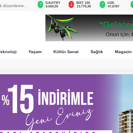
GAU/TRY
BIST 100
USD
EUR
rı belli oldu
6.660,55
13.779,39
47,6787
55,1254
eknoloji
Yaşam
Kültür Sanat
Sağlık
Magazin