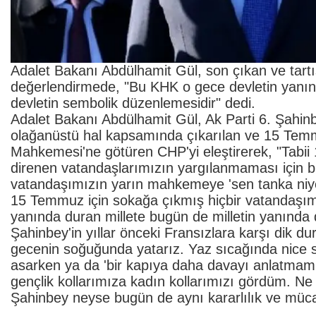
Adalet Bakanı Abdülhamit Gül, son çıkan ve tartış
değerlendirmede, "Bu KHK o gece devletin yanınd
devletin sembolik düzenlemesidir" dedi.
Adalet Bakanı Abdülhamit Gül, Ak Parti 6. Şahi
olağanüstü hal kapsamında çıkarılan ve 15 Tem
Mahkemesi'ne götüren CHP'yi eleştirerek, "Tabii
direnen vatandaşlarımızın yargılanmaması için b
vatandaşımızın yarın mahkemeye 'sen tanka niye 
15 Temmuz için sokağa çıkmış hiçbir vatandaşım
yanında duran millete bugün de milletin yanında 
Şahinbey'in yıllar önceki Fransızlara karşı dik d
gecenin soğuğunda yatarız. Yaz sıcağında nice s
asarken ya da 'bir kapıya daha davayı anlatmam 
gençlik kollarımıza kadın kollarımızı gördüm. Ne
Şahinbey neyse bugün de aynı kararlılık ve müca