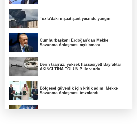
Tuzla'daki inşaat şantiyesinde yangın
Cumhurbaşkanı Erdoğan'dan Mekke
Savunma Anlaşması açıklaması
Derin taarruz, yüksek hassasiyet! Bayraktar
AKINCI TİHA TOLUN P ile vurdu
Bölgesel güvenlik için kritik adım! Mekke
Savunma Anlaşması imzalandı
Venezuela'da iktidar partisi ile muhalefet
mutabık kaldı
Trump imzaladı! Doğumla vatandaşlığa