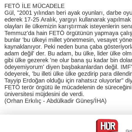
FETÖ İLE MÜCADELE
Gül, "2001 yılından beri ayak oyunları, darbe oy
ederek 17-25 Aralık, yargıyı kullanarak yapılmak 
olayları ile ülkemizin karıştırmak isteyenlerin s
Temmuz'da hain FETÖ örgütünün yapmaya çalıştı d
bunlar 'bu ülkeyi millet yönetmesin, vesayet yönet
kaynaklanıyor. Peki neden buna çaba gösteriyor
adam değil' der. Bu adam, bu ülke, lider ülke olm
gibi ülke gezerek 'ne olur bana şu kadar bin dola
ödeyemiyorum' diyen başbakanlardan değil. IMF
ödeyerek, 'bu illeti ülke ülke gezdirip para dilend
Tayyip Erdoğan olduğu için rahatsız oluyorlar" di
FETÖ terör örgütü ile mücadelenin de süreceğini b
üniversitesi müjdesini de verdi.
(Orhan Erkılıç - Abdülkadir Güneş/İHA)
Gizl