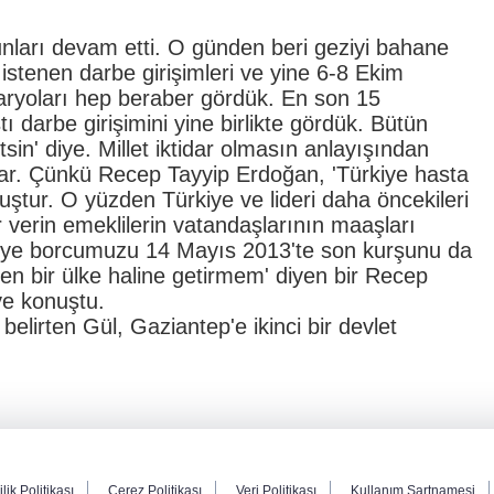
unları devam etti. O günden beri geziyi bahane
istenen darbe girişimleri ve yine 6-8 Ekim
enaryoları hep beraber gördük. En son 15
arbe girişimini yine birlikte gördük. Bütün
sin' diye. Millet iktidar olmasın anlayışından
lar. Çünkü Recep Tayyip Erdoğan, 'Türkiye hasta
uştur. O yüzden Türkiye ve lideri daha öncekileri
r verin emeklilerin vatandaşlarının maaşları
'ye borcumuzu 14 Mayıs 2013'te son kurşunu da
iren bir ülke haline getirmem' diyen bir Recep
ye konuştu.
elirten Gül, Gaziantep'e ikinci bir devlet
ilik Politikası
Çerez Politikası
Veri Politikası
Kullanım Şartnamesi