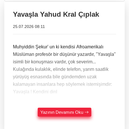
Yavaşla Yahud Kral Çıplak
25.07.2026 08:11
Muhyiddin Şekur' un ki kendisi Afroamerikalı
Müslüman profesör bir düşünür yazardır, "Yavaşla"
isimli bir konuşması vardır, çok severim...
Kulağında kulaklık, elinde telefon, yarım saatlik
yürüyüş esnasında bile gündemden uzak
kalamayan insanlara hep söylemek istemişimdir:
Yavaşla ! Kendini dinl
Yazının Devamını Oku