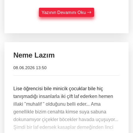
Yazının Devamını Oku
Neme Lazım
08.06.2026 13:50
Lise öğrencisi bile minicik çocuklar bile hiç
tanışmadığı insanlarla iki çift laf ederken hemen
illaki "muhalif " olduğunu belli eder... Ama
genellikle bizim cenahta kimse suya sabuna
dokunamıyor çiçekler böcekler havada uçuşuyor...
Şimdi bir laf edersek kasaplar derneğinden linci