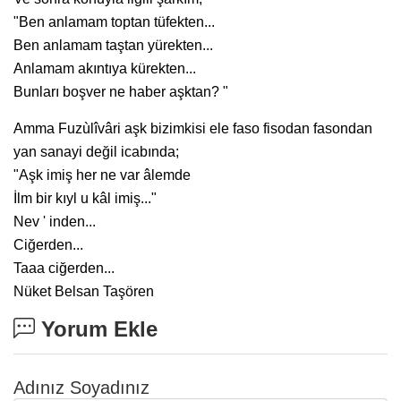
"Ben anlamam toptan tüfekten...
Ben anlamam taştan yürekten...
Anlamam akıntıya kürekten...
Bunları boşver ne haber aşktan? "
Amma Fuzùlîvâri aşk bizimkisi ele faso fisodan fasondan
yan sanayi değil icabında;
"Aşk imiş her ne var âlemde
İlm bir kıyl u kâl imiş..."
Nev ' inden...
Ciğerden...
Taaa ciğerden...
Nüket Belsan Taşören
Yorum Ekle
Adınız Soyadınız