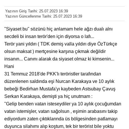
Yazının Giriş Tarihi: 25.07.2023 16:39
Yazının Güncellenme Tarihi: 25.07.2023 16:39
"Siyaset bu" sözünü hiç anlamam hele ağzı dualı alnı
secdeli bi insan terör'den için diyorsa o lafı...
Terör yani yıldırı ( TDK demiş valla yıldırı diye ÖzTürkçe
olsun maksat ) mertçesine karşına çıkmak değildir
insanın... Canını alarak da siyaset olmaz ki kimsenin...
Hani
31 Temmuz 2018'de PKK'lı teröristler tarafından
düzenlenen saldırıda eşi Nurcan Karakaya ve 10 aylık
bebeği Bedirhan Mustafa'yı kaybeden Astsubay Çavuş
Serkan Karakaya, demişti ya hiç unutmam :
"Gelip benden vatan isteseydiler ya 10 aylık çocuğumdan
vatan istemişler, vatan sağolsun , eşimin arabasını takip
ediyordum zaten çıktıklarında üs bölgesinden patlamayı
duyunca silahımı alıp koştum, tek bir terörist bile yoktu