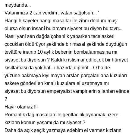
meydanda...
Vatanımıza 2 can verdim , vatan sağolsun... '
Hangi hikayeler hangi masallar ile zihni doldurulmuş
olursa olsun insanî bulamam siyaset bu diyen bu tavrı...
Nasıl yani sen dağda çobanlık yaparken tece askeri
çocukları öldürüyor şeklinde bir masal şeklinde duyduğun
tevâtüre inanıp 10 aylık bebenin bombalanmasına mı
siyaset bu diyorsun ? Kaldı ki istismar edilecek bir hürriyet
kısıtlaması da yok hal - i hazırda dip not... O halde
yüzüne bakmaya kıyılmayan arslan parçaları ana kuzuları
askere gönderilen kınalı kuzulara el uzatmaya mı
siyaset bu diyorsun emperyalist vampirlerin silahları elinde
?
Hayır olamaz !!!
Romantik dağ masalları ile gerillacılık oynamak üzere
kızların komün yaşamı da mı siyaset ?
Daha da açık seçik yazmaya edebim el vermez kızların