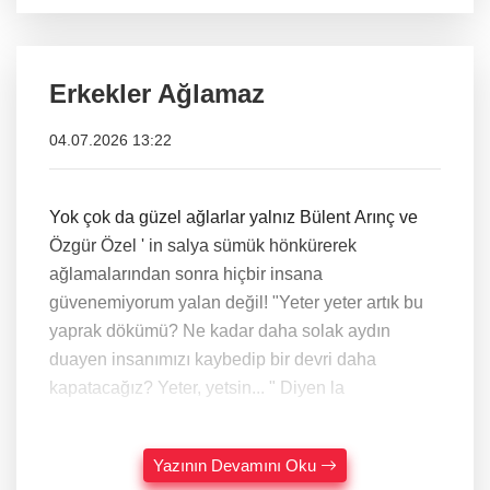
Erkekler Ağlamaz
04.07.2026 13:22
Yok çok da güzel ağlarlar yalnız Bülent Arınç ve
Özgür Özel ' in salya sümük hönkürerek
ağlamalarından sonra hiçbir insana
güvenemiyorum yalan değil! "Yeter yeter artık bu
yaprak dökümü? Ne kadar daha solak aydın
duayen insanımızı kaybedip bir devri daha
kapatacağız? Yeter, yetsin... " Diyen la
Yazının Devamını Oku