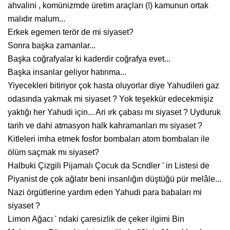
ahvalini , komünizmde üretim araçları (!) kamunun ortak
malıdır malum...
Erkek egemen terör de mi siyaset?
Sonra başka zamanlar...
Başka coğrafyalar ki kaderdir coğrafya evet...
Başka insanlar geliyor hatırıma...
Yiyecekleri bitiriyor çok hasta oluyorlar diye Yahudileri gaz
odasında yakmak mi siyaset ? Yok teşekkür edecekmişiz
yaktığı her Yahudi için... Ari ırk çabası mı siyaset ? Uyduruk
tarih ve dahi atmasyon halk kahramanları mı siyaset ?
Kitleleri imha etmek fosfor bombaları atom bombaları ile
ölüm saçmak mı siyaset?
Halbuki Çizgili Pijamalı Çocuk da Scndler ' in Listesi de
Piyanist de çok ağlatır beni insanlığın düştüğü pür melâle...
Nazi örgütlerine yardım eden Yahudi para babaları mi
siyaset ?
Limon Ağacı ' ndaki çaresizlik de çeker ilgimi Bin