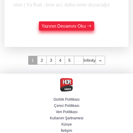
olan ( Ya Rab , bize acı, daha neler duyacağız
Yazının Devamını Oku
1
2
3
4
5
...
Infinity
»
Gizlilik Politikası
Çerez Politikası
Veri Politikası
Kullanım Şartnamesi
Künye
İletişim