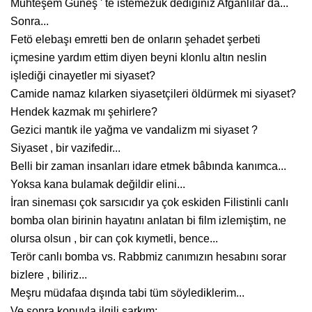
Muhteşem Güneş ' te istemezük dediğiniz Afganlılar da...
Sonra...
Fetö elebaşı emretti ben de onların şehadet şerbeti
içmesine yardım ettim diyen beyni klonlu altın neslin
işlediği cinayetler mi siyaset?
Camide namaz kılarken siyasetçileri öldürmek mi siyaset?
Hendek kazmak mı şehirlere?
Gezici mantık ile yağma ve vandalizm mi siyaset ?
Siyaset , bir vazifedir...
Belli bir zaman insanları idare etmek bâbında kanımca...
Yoksa kana bulamak değildir elini...
İran sineması çok sarsıcıdır ya çok eskiden Filistinli canlı
bomba olan birinin hayatını anlatan bi film izlemiştim, ne
olursa olsun , bir can çok kıymetli, bence...
Terör canlı bomba vs. Rabbmiz canımızın hesabını sorar
bizlere , biliriz...
Meşru müdafaa dışında tabi tüm söylediklerim...
Ve sonra konuyla ilgili şarkım;