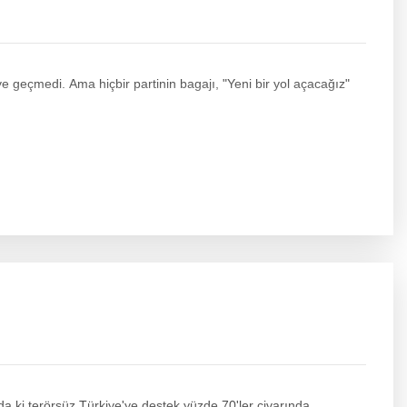
eye geçmedi. Ama hiçbir partinin bagajı, "Yeni bir yol açacağız"
 ki terörsüz Türkiye'ye destek yüzde 70'ler civarında.