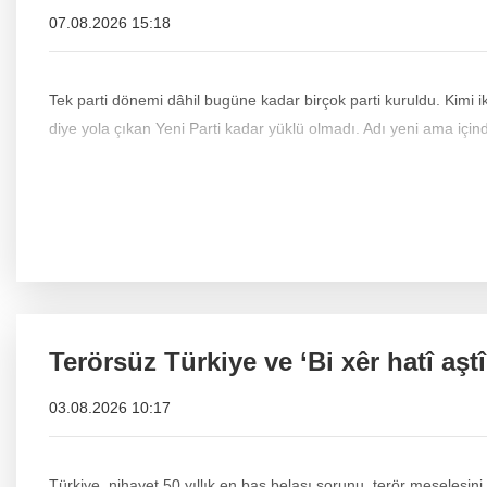
07.08.2026 15:18
Tek parti dönemi dâhil bugüne kadar birçok parti kuruldu. Kimi ikt
diye yola çıkan Yeni Parti kadar yüklü olmadı. Adı yeni ama içind
Terörsüz Türkiye ve ‘Bi xêr hatî aştî
03.08.2026 10:17
Türkiye, nihayet 50 yıllık en baş belası sorunu, terör meselesi