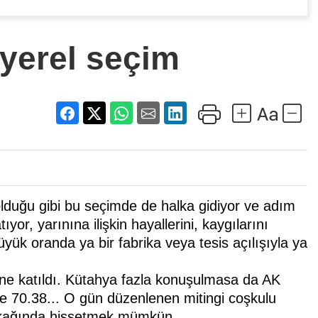
yerel seçim
lduğu gibi bu seçimde de halka gidiyor ve adım
r, yarınına ilişkin hayallerini, kaygılarını
üyük oranda ya bir fabrika veya tesis açılışıyla ya
ine katıldı. Kütahya fazla konuşulmasa da AK
e 70.38... O gün düzenlenen mitingi coşkulu
okağında hissetmek mümkün.