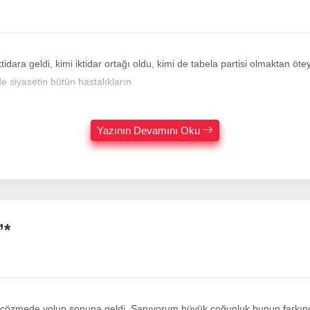
idara geldi, kimi iktidar ortağı oldu, kimi de tabela partisi olmaktan öt
e siyasetin bütün hastalıkların
Yazının Devamını Oku
’*
ni çözmede yolun sonuna geldi. Sanıyorum büyük çoğunluk bunun farkında