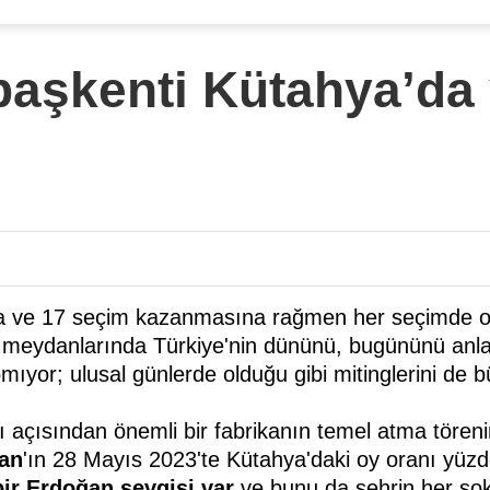
başkenti Kütahya’da 
dara ve 17 seçim kazanmasına rağmen her seçimde o
meydanlarında Türkiye'nin dününü, bugününü anlatıyo
ıyor; ulusal günlerde olduğu gibi mitinglerini de b
ı açısından önemli bir fabrikanın temel atma tören
an
'ın 28 Mayıs 2023'te Kütahya'daki oy oranı yüzd
bir Erdoğan sevgisi
var
ve bunu da şehrin her s