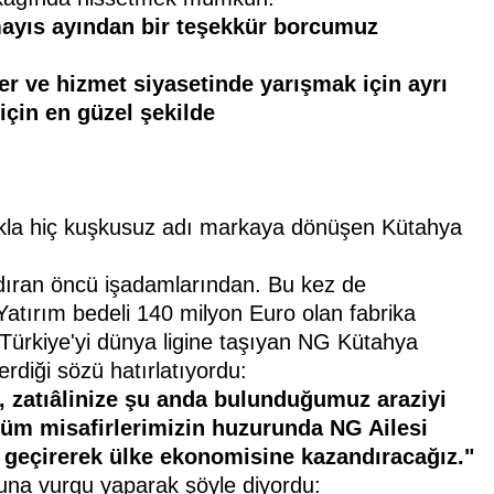
ayıs ayından bir teşekkür
borcumuz
er ve hizmet
siyasetinde yarışmak için ayrı
için en güzel şekilde
e akla hiç kuşkusuz adı markaya dönüşen Kütahya
dıran öncü işadamlarından. Bu kez de
 Yatırım bedeli 140 milyon Euro olan fabrika
e Türkiye'yi dünya ligine taşıyan NG Kütahya
verdiği sözü hatırlatıyordu:
 zatıâlinize şu
anda bulunduğumuz araziyi
tüm misafirlerimizin huzurunda
NG Ailesi
geçirerek ülke ekonomisine kazandıracağız."
ğuna vurgu yaparak şöyle diyordu: