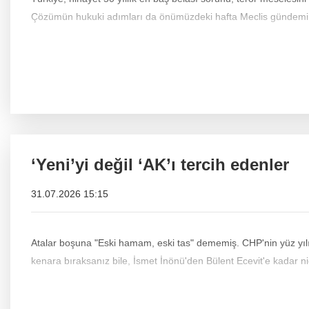
Çözümün hukuki adımları da önümüzdeki hafta Meclis gündemin
‘Yeni’yi değil ‘AK’ı tercih edenler
31.07.2026 15:15
Atalar boşuna "Eski hamam, eski tas" dememiş. CHP'nin yüz yılı
kenara bıraksanız bile, İsmet İnönü'den Bülent Ecevit'e kadar nic