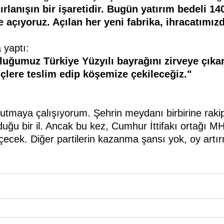
rlanışın bir işaretidir.
Bugün yatırım bedeli 14
e
açıyoruz. Açılan her yeni fabrika, ihracatımız
 yaptı:
luğumuz Türkiye Yüzyılı
bayrağını zirveye çıkar
çlere
teslim edip köşemize çekileceğiz."
utmaya çalışıyorum. Şehrin meydanı birbirine rakip pa
lduğu bir il. Ancak bu kez, Cumhur İttifakı ortağı 
ecek. Diğer partilerin kazanma şansı yok, oy artır