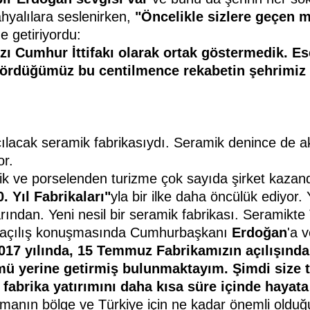
ahyalılara seslenirken,
"Öncelikle
sizlere geçen m
e getiriyordu:
zı Cumhur İttifakı olarak
ortak göstermedik. Es
ördüğümüz bu centilmence rekabetin
şehrimiz 
i açılacak seramik fabrikasıydı. Seramik denince d
or.
k ve porselenden turizme çok sayıda şirket kazan
. Yıl
Fabrikaları"
yla bir ilke daha öncülük ediyor.
arından. Yeni nesil bir seramik fabrikası. Seramikt
 açılış konuşmasında Cumhurbaşkanı
Erdoğan
'a 
2017 yılında, 15 Temmuz
Fabrikamızın açılışında,
ümü
yerine getirmiş bulunmaktayım.
Şimdi size 
 fabrika yatırımını
daha kısa süre içinde hayata
pmanın bölge ve Türkiye için ne kadar önemli oldu