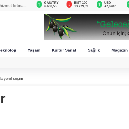
GAU/TRY
BIST 100
USD
EUR
n İsrail'in
6.660,55
13.779,39
47,6787
55,1254
eknoloji
Yaşam
Kültür Sanat
Sağlık
Magazin
da yerel seçim
r