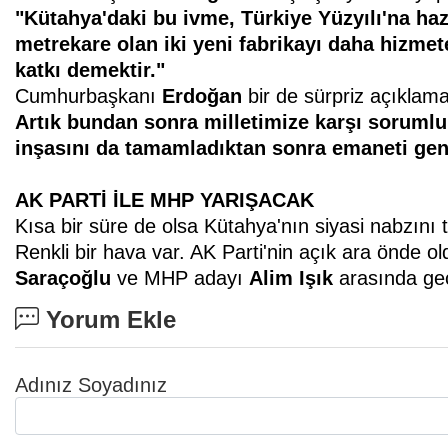
"Kütahya'daki bu ivme, Türkiye
Yüzyılı'na hazı
metrekare
olan iki yeni fabrikayı daha hizmet
katkı demektir."
Cumhurbaşkanı
Erdoğan
bir de sürpriz açıklama
Artık bundan sonra milletimize
karşı sorumlu
inşasını da
tamamladıktan sonra emaneti gen
AK PARTİ İLE MHP YARIŞACAK
Kısa bir süre de olsa Kütahya'nın siyasi nabzını t
Renkli bir hava var. AK Parti'nin açık ara önde o
Saraçoğlu
ve MHP adayı
Alim Işık
arasında geç
Yorum Ekle
Adınız Soyadınız