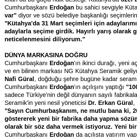
Cumhurbaşkanı
Erdoğan
bu sahici sevgiyle Küt
var"
diyor ve sözü belediye başkanlığı seçimlerin
"Kütahya'da 31 Mart seçimleri
için adaylarımı
adaylarla
seçime girdik. Hayırlı yarış olarak
g
neticelenmesini
diliyorum."
DÜNYA MARKASINA DOĞRU
Cumhurbaşkanı
Erdoğan
'ın ikinci durağı, yen
ve en bilinen markası NG Kütahya Seramik geliy
Nafi Güral
, doğduğu şehre bugüne kadar serami
Cumhurbaşkanı
Erdoğan
'ın açılışını yaptığı
"100
sadece Türkiye'nin değil dünyanın sayılı fabrikal
Seramik'in yeni nesil yöneticisi
Dr. Erkan Güral
,
"Sayın Cumhurbaşkanım, ne mutlu
bana ki, 
göstererek
yeni bir fabrika daha yapma söz
olarak bir söz daha
vermek istiyoruz. Yeni bir
Cumhurbaşkanı
Erdoğan
da açılışta yatırım ya