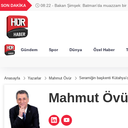
YU
GEL
TND
BGN
VND
SON DAKİKA
08:21 - Pezeşkiyan'dan dikkat çeken sözler: Nede
1849
18,2677
16,3788
27,9743
0,0018
istediği yolda devam edelim?
Gündem
Spor
Dünya
Özel Haber
T
Seramiğin başkenti Kütahya’
Anasayfa
Yazarlar
Mahmut Övür
Mahmut Övü