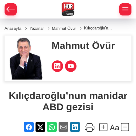
Kılıçdaroğlu’nun
Anasayfa
Yazarlar
Mahmut Övür
manidar ABD
gezisi
Mahmut Övür
Kılıçdaroğlu’nun manidar
ABD gezisi