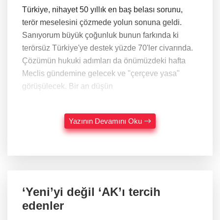
Türkiye, nihayet 50 yıllık en baş belası sorunu,
terör meselesini çözmede yolun sonuna geldi.
Sanıyorum büyük çoğunluk bunun farkında ki
terörsüz Türkiye'ye destek yüzde 70'ler civarında.
Çözümün hukuki adımları da önümüzdeki hafta
Meclis gündemine gelecek ve "çerçeve yasa"
görüşülecek. Bir an düşün
Yazının Devamını Oku
‘Yeni’yi değil ‘AK’ı tercih
edenler