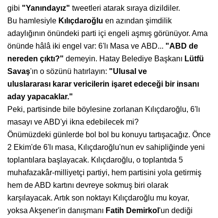
gibi
"Yanındayız"
tweetleri atarak
sıraya dizildiler.
Bu hamlesiyle
Kılıçdaroğlu
en azından şimdilik
adaylığının
önündeki parti içi engeli aşmış
görünüyor. Ama
önünde hâlâ
iki engel var: 6'lı Masa ve ABD...
"ABD de
nereden çıktı?"
demeyin. Hatay Belediye
Başkanı
Lütfü
Savaş
'ın o sözünü
hatırlayın:
"Ulusal ve
uluslararası
karar vericilerin işaret
edeceği bir insanı
aday
yapacaklar."
Peki, partisinde bile böylesine
zorlanan Kılıçdaroğlu, 6'lı
masayı
ve ABD'yi ikna edebilecek mi?
Önümüzdeki günlerde bol bol bu konuyu tartışacağız. Önce
2 Ekim'de 6'lı masa, Kılıçdaroğlu'nun ev sahipliğinde yeni
toplantılara başlayacak. Kılıçdaroğlu, o toplantıda 5
muhafazakâr-milliyetçi partiyi, hem partisini yola getirmiş
hem de ABD kartını devreye sokmuş biri olarak
karşılayacak. Artık son noktayı Kılıçdaroğlu mu koyar,
yoksa Akşener'in danışmanı
Fatih Demirkol
'un dediği