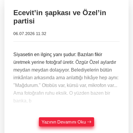
Ecevit’in şapkası ve Özel’in
partisi
06.07.2026 11:32
Siyasetin en ilginç yanı şudur: Bazıları fikir
üretmek yerine fotoğraf üretir. Özgür Özel aylardır
meydan meydan dolaşıyor. Belediyelerin bütün
imkânları arkasında ama anlattığı hikâye hep aynı:
"Mağdurum." Otobüs var, kürsü var, mikrofon var...
Ama fotoğrafın ruhu eksik. O yüzden bazen bir
banka, b
Yazının Devamını Oku