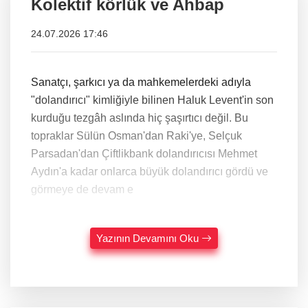
Kolektif körlük ve Ahbap
24.07.2026 17:46
Sanatçı, şarkıcı ya da mahkemelerdeki adıyla
"dolandırıcı" kimliğiyle bilinen Haluk Levent'in son
kurduğu tezgâh aslında hiç şaşırtıcı değil. Bu
topraklar Sülün Osman'dan Raki'ye, Selçuk
Parsadan'dan Çiftlikbank dolandırıcısı Mehmet
Aydın'a kadar onlarca büyük dolandırıcı gördü ve
görmeye de devam e
Yazının Devamını Oku