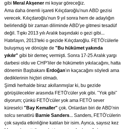
gibi
Meral Akşener
mi koyar göreceğiz.
Ama daha önemli işareti Kılıçdaroğlu'nun ABD gezisi
verecek. Kılıçdaroğlu'nun 9 yıl sonra hem de adaylığın
belirlendiği bir zaman diliminde ABD'ye gitmesi tesadüf
değil. Tıpkı 2013 yılı Aralık başındaki o gezi gibi...
Hatırlayın, 2013'teki o gezide Kılıçdaroğlu. FETÖ'cülerle
buluşmuş ve dönüşte de
"Bu
hükümet yakında
yıkılır"
gibi bir demeç vermişti. Sonra 17-25 Aralık yargı
darbesi oldu ve CHP'liler de hükümetin yıkılacağını, hatta
dönemin Başbakanı
Erdoğan
'ın kaçacağını söyledi ama
dediklerinin hiçbiri olmadı.
Şimdi herhalde biraz akıllanmışlar ki, bu gezide
görüşülecekler arasında FETÖ'cüler yok gibi. "Yok gibi"
diyorum; çünkü FETÖ'cüler yok ama FETÖ sever
küreselci
"Bay
Kemaller"
çok. Onlardan biri de ABD'nin
solcu senatörü
Barnie Sanders
... Sanders, FETÖ'cülerin
çok sayıda etkinliğine katılan bir isim. Ayrıca, sayısız kez