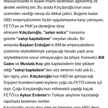
Massachusetts'in eyalet imamı tarafından ağırlanmış ve
destek verilmiş biri. Bu arada Kılıçdaroğlu'nun onun
üzerinden verdiği mesaj da dikkat çekici. Bugüne kadar
ABD emperyalizminin hiçbir uygulamasına karşı çıkmayan,
FETÖ'ye ve PKK'ya desteğine itiraz
etmeyen
Kılıçdaroğlu
,
"aslan solcu"
havasına
girerek
"vahşi kapitalizme"
meydan okudu. Bir
anlamda
Başkan Erdoğan
'ın BM'de emperyalistlerin
yüzlerine söyledikleriyle yarışacağı hesabı yaptı ama
söylediklerinin sorun olmayacağını da biliyor. Küreselci
Bill
Gates
ve
Mustafa Koç
gibi kapitalistlerin bile şikâyet
ettiği
"vahşi
kapitalizm"
den söz etmenin riski yok ki...
İşin ilginç yanı,
Kılıçdaroğlu
'nun ABD'de görüşeceği
Dışişleri Komitesi'ndeki kişilerin çoğu da FETÖ'cülerle içli
dışlı. Çoğu Kılıçdaroğlu'nun milletvekili yaptığı kaçak
FETÖ'cü
Aykan Erdemir
'in Türkiye aleyhine hazırladığı
raporlarla beslenen isimler.
Kılıçdaroğlu onları ikna eder mi bilemem ama ABD derin