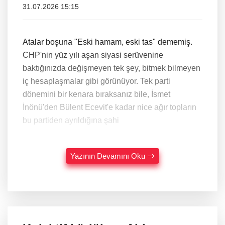
31.07.2026 15:15
Atalar boşuna "Eski hamam, eski tas" dememiş.
CHP'nin yüz yılı aşan siyasi serüvenine
baktığınızda değişmeyen tek şey, bitmek bilmeyen
iç hesaplaşmalar gibi görünüyor. Tek parti
dönemini bir kenara bıraksanız bile, İsmet
İnönü'den Bülent Ecevit'e kadar nice ağır topların
bu partiden ayrıldığına şahi
Yazının Devamını Oku