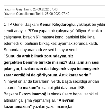
Yazının Giriş Tarihi: 25.09.2022 07:40
Yazının Güncellenme Tarihi: 25.09.2022 07:40
CHP Genel Başkanı
Kemal
Kılıçdaroğlu
, yaklaşık bir yıldır
kendi adaylık PR'ını yapan bir çalışma yürütüyor. Ancak o
çalışmaya, bırakın 6'lı masayı kendi partisini bile ikna
edemedi ki, partisini birkaç kez uyarmak zorunda kaldı.
Sonunda dayanamadı ve sert bir ayar verdi:
"Şunu da artık bilmek
zorundayım, siz
gerçekten
benimle birlikte misiniz?
Bazılarınızın sesi
çıkmıyor,
bazılarınızın da isteyerek
veya istemeyerek
zarar verdiğini
de görüyorum. Artık
karar verin."
Nihayet onlar da kararlarını
verdi. Başta seçildiği andan
itibaren
"o makam"
ın sahibi gibi
davranan İBB
Başkanı
Ekrem
İmamoğlu
olmak üzere hepsi,
sanki el
altından çalışma yapmamışlar,
"Alevi'sin
kazanamazsın"
yazıları yazdırmamışlar