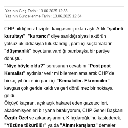
Yazının Giriş Tarihi: 13.06.2025 12:33
Yazının Güncellenme Tarihi: 13.06.2025 12:34
CHP bildiğimiz hizipler kavgasını çoktan aştı. Artık
"şaibeli
kurultayı"
,
"kurtarıcı"
diye sarıldığı siyasi aktörün
yolsuzluk iddiasıyla tutuklandığı, parti içi suçlamaların
"düşmanlık"
boyutuna vardığı bambaşka bir partiye
dönüştü.
"Niye böyle oldu?"
sorusunun cevabını
"Post post
Kemalist"
aydınlar verir mi bilemem ama artık CHP'de
birkaç yıl öncenin parti içi
"Kemalciler-
Ekremciler"
kavgası çok geride kaldı ve geri dönülmez bir noktaya
geldi.
Ölçüyü kaçıran, açık açık hakaret eden gazetecileri,
akademisyenleri bir yana bırakıyorum, CHP Genel Başkanı
Özgür Özel
ve arkadaşlarının, Kılıçdaroğlu'nu kastederek,
"Yüzüne
tükürülür"
ya da
"Alnını karışlarız"
demeleri