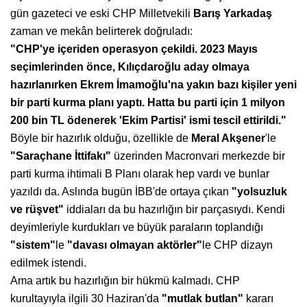
gün gazeteci ve eski CHP Milletvekili
Barış Yarkadaş
zaman ve mekân belirterek doğruladı:
"CHP'ye içeriden operasyon
çekildi. 2023 Mayıs
seçimlerinden
önce, Kılıçdaroğlu aday olmaya
hazırlanırken Ekrem İmamoğlu'na
yakın bazı kişiler yeni
bir parti
kurma planı yaptı. Hatta bu parti
için 1 milyon
200 bin TL ödenerek
'Ekim Partisi' ismi tescil ettirildi."
Böyle bir hazırlık olduğu, özellikle de
Meral Akşener
'le
"Saraçhane
İttifakı"
üzerinden Macronvari merkezde bir
parti kurma ihtimali B Planı olarak hep vardı ve bunlar
yazıldı da. Aslında bugün İBB'de ortaya çıkan
"yolsuzluk
ve rüşvet"
iddiaları da bu hazırlığın bir parçasıydı. Kendi
deyimleriyle kurdukları ve büyük paraların toplandığı
"sistem"
le
"davası olmayan
aktörler"
le CHP dizayn
edilmek istendi.
Ama artık bu hazırlığın bir hükmü kalmadı. CHP
kurultayıyla ilgili 30 Haziran'da
"mutlak butlan"
kararı