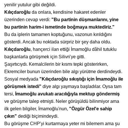
yenilir yutulur gibi değildi.
Kılıçdaroğlu
da onlara, kendisine hakaret edenler
üzerinden cevap verdi:
"Bu partinin düşmanlarını, yine
bu
partinin harim-i ismetinde boğmaya
muktediriz."
Bu da iplerin tamamen koptuğunu, vazonun kırıldığını
gösterdi. Ancak bu noktada sürpriz bir şey daha oldu.
Kılıçdaroğlu
, hançerci ilan ettiği İmamoğlu dâhil tutuklu
başkanlarla görüşmek için Silivri'ye gitti.
Şaşırtıcıydı. Kemalcilerin bir kısmı tepki gösterirken,
Ekremciler bunun üzerinden bile algı yürütme derdindeydi.
Sosyal medyada
"Kılıçdaroğlu sıkıştığı
için İmamoğlu ile
görüşmek istedi"
diye algı yaymaya başladılar. Oysa tam
tersi,
İmamoğlu avukatı aracılığıyla
mektup göndermiş
ve görüşme talep etmişti. Neler görüşüldü bilinmiyor ama
ilk gelen bilgiler, İmamoğlu'nun,
"Özgür Özel'e sahip
çıkın"
dediği biçimindeydi.
Bu görüşme CHP'yi kurtarmaya yeter mi bilemem ama şu