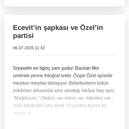
Ecevit’in şapkası ve Özel’in
partisi
06.07.2026 11:32
Siyasetin en ilginç yanı şudur: Bazıları fikir
üretmek yerine fotoğraf üretir. Özgür Özel aylardır
meydan meydan dolaşıyor. Belediyelerin bütün
imkânları arkasında ama anlattığı hikâye hep aynı:
"Mağdurum." Otobüs var, kürsü var, mikrofon var...
Ama fotoğrafın ruhu eksik. O yüzden bazen bir
banka, b