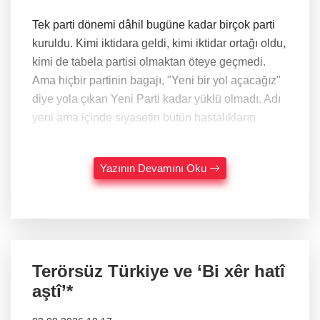
Tek parti dönemi dâhil bugüne kadar birçok parti
kuruldu. Kimi iktidara geldi, kimi iktidar ortağı oldu,
kimi de tabela partisi olmaktan öteye geçmedi.
Ama hiçbir partinin bagajı, "Yeni bir yol açacağız"
diye yola çıkan Yeni Parti kadar yüklü olmadı. Adı
yeni ama içinde siyasetin bütün hastalıkların
Yazının Devamını Oku
Terörsüz Türkiye ve ‘Bi xêr hatî
aştî’*