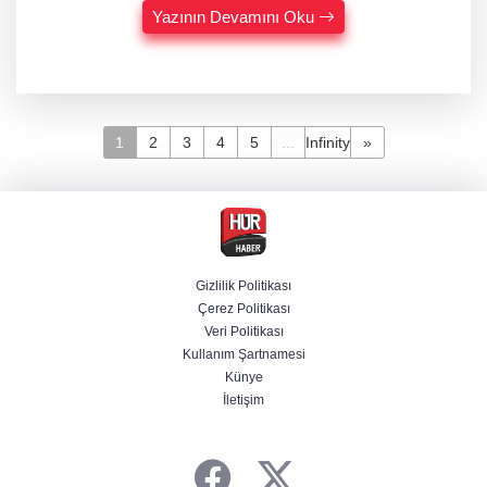
Yazının Devamını Oku
1
2
3
4
5
...
Infinity
»
Gizlilik Politikası
Çerez Politikası
Veri Politikası
Kullanım Şartnamesi
Künye
İletişim