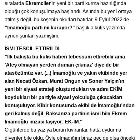
sıralarda
Ekremciler
'in yeni bir parti kurma hazırlığında
olduğu çok konuşulmaya başlandı. Aslında bu yeni ortaya
atılmış değil, bu köşenin okurları hatırlar, 9 Eylül 2022'de
"İmamoğlu parti mi kuruyor?"
başlıkla kulis yazımda
aynen şunları yazmıştım:
İSMİ TESCİL ETTİRİLDİ
"İlk bakışta bu kulis haberi
tebessüm ettirebilir ama
'Ateş
olmayan yerden duman çıkmaz'
diye de bir
atasözümüz var. (...)
İmamoğlu ve yakın ekibinde yer
alan Necati Özkan, Murat Ongun ve
Soner Yalçın'ın
yeni bir siyasi strateji
oluşturdukları ve adını EKİM
koydukları bir partiyle siyasi yolculuğa
çıkacakları
konuşuluyor. Kibir
konusunda ekibi de İmamoğlu'ndan
geri kalmış değil. Baksanıza partinin
ismi bile Ekrem
İmamoğlu
imzası taşıyor: EK-İM."
O günlerde bu yazıya burun kıvıranlar, hatta uydurma
diyenler bile oldu. Öyle olmadığını biraz geç de olsa önceki