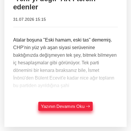
edenler
31.07.2026 15:15
Atalar boşuna "Eski hamam, eski tas" dememiş.
CHP'nin yüz yılı aşan siyasi serüvenine
baktığınızda değişmeyen tek şey, bitmek bilmeyen
iç hesaplaşmalar gibi görünüyor. Tek parti
dönemini bir kenara bıraksanız bile, İsmet
İnönü'den Bülent Ecevit'e kadar nice ağır topların
bu partiden ayrıldığına şahi
Yazının Devamını Oku