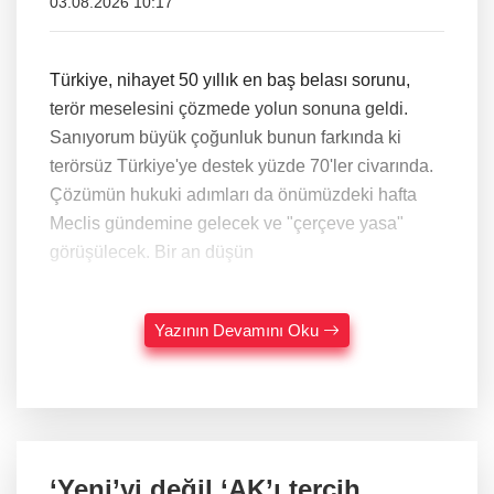
03.08.2026 10:17
Türkiye, nihayet 50 yıllık en baş belası sorunu,
terör meselesini çözmede yolun sonuna geldi.
Sanıyorum büyük çoğunluk bunun farkında ki
terörsüz Türkiye'ye destek yüzde 70'ler civarında.
Çözümün hukuki adımları da önümüzdeki hafta
Meclis gündemine gelecek ve "çerçeve yasa"
görüşülecek. Bir an düşün
Yazının Devamını Oku
‘Yeni’yi değil ‘AK’ı tercih