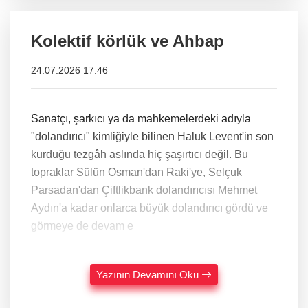
Kolektif körlük ve Ahbap
24.07.2026 17:46
Sanatçı, şarkıcı ya da mahkemelerdeki adıyla
"dolandırıcı" kimliğiyle bilinen Haluk Levent'in son
kurduğu tezgâh aslında hiç şaşırtıcı değil. Bu
topraklar Sülün Osman'dan Raki'ye, Selçuk
Parsadan'dan Çiftlikbank dolandırıcısı Mehmet
Aydın'a kadar onlarca büyük dolandırıcı gördü ve
görmeye de devam e
Yazının Devamını Oku