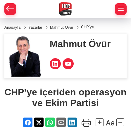
CHP’ye
Anasayfa
Yazarlar
Mahmut Övür
içeriden
operasyon
ve Ekim
Mahmut Övür
Partisi
CHP’ye içeriden operasyon
ve Ekim Partisi