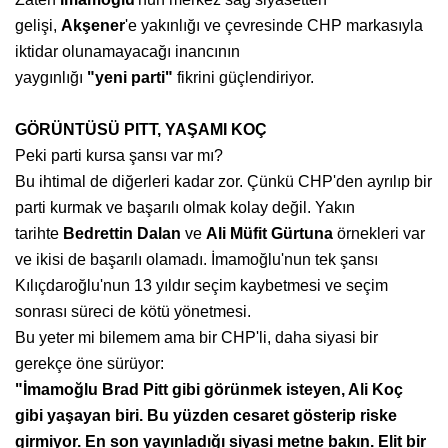
gelişi,
Akşener
'e yakınlığı ve çevresinde CHP markasıyla
iktidar olunamayacağı inancının
yaygınlığı
"yeni
parti"
fikrini güçlendiriyor.
GÖRÜNTÜSÜ PITT, YAŞAMI KOÇ
Peki parti kursa şansı var mı?
Bu ihtimal de diğerleri kadar zor. Çünkü CHP'den ayrılıp bir
parti kurmak ve başarılı olmak kolay değil. Yakın
tarihte
Bedrettin Dalan
ve
Ali Müfit Gürtuna
örnekleri var
ve ikisi de başarılı olamadı. İmamoğlu'nun tek şansı
Kılıçdaroğlu'nun 13 yıldır seçim kaybetmesi ve seçim
sonrası süreci de kötü yönetmesi.
Bu yeter mi bilemem ama bir CHP'li, daha siyasi bir
gerekçe öne sürüyor:
"İmamoğlu Brad Pitt gibi görünmek
isteyen, Ali Koç
gibi yaşayan
biri. Bu yüzden cesaret gösterip
riske
girmiyor. En son yayınladığı
siyasi metne bakın. Elit bir