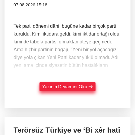
07.08.2026 15:18
Tek parti dönemi dâhil bugüne kadar birçok parti
kuruldu. Kimi iktidara geldi, kimi iktidar ortağı oldu,
kimi de tabela partisi olmaktan öteye geçmedi.
Ama hiçbir partinin bagajı, "Yeni bir yol açacağız"
diye yola çıkan Yeni Parti kadar yüklü olmadı. Adı
yeni ama içinde siyasetin bütün hastalıkların
Yazının Devamını Oku
Terörsüz Türkiye ve ‘Bi xêr hatî