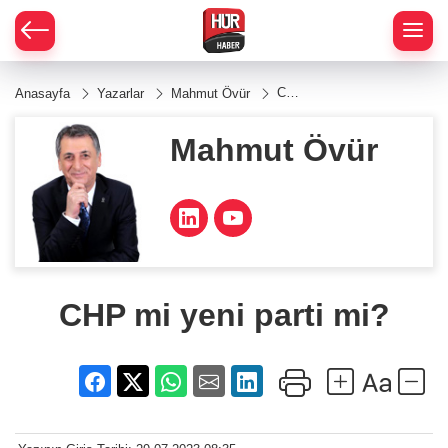
CHP
Anasayfa
Yazarlar
Mahmut Övür
mi
yeni
parti
Mahmut Övür
mi?
CHP mi yeni parti mi?