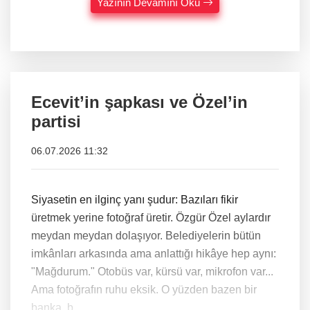
Yazının Devamını Oku
Ecevit’in şapkası ve Özel’in
partisi
06.07.2026 11:32
Siyasetin en ilginç yanı şudur: Bazıları fikir
üretmek yerine fotoğraf üretir. Özgür Özel aylardır
meydan meydan dolaşıyor. Belediyelerin bütün
imkânları arkasında ama anlattığı hikâye hep aynı:
"Mağdurum." Otobüs var, kürsü var, mikrofon var...
Ama fotoğrafın ruhu eksik. O yüzden bazen bir
banka, b