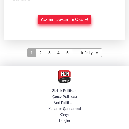
Yazının Devamını Oku
1
2
3
4
5
...
Infinity
»
Gizlilik Politikası
Çerez Politikası
Veri Politikası
Kullanım Şartnamesi
Künye
İletişim