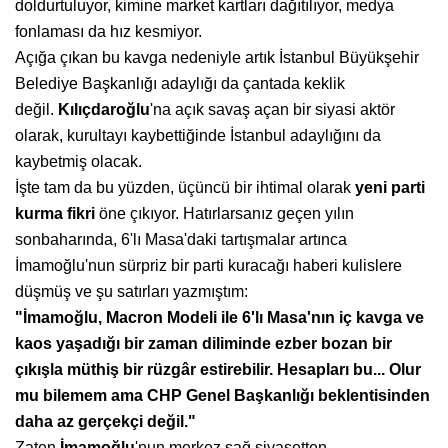
doldurtuluyor, kimine market kartları dağıtılıyor, medya
fonlaması da hız kesmiyor.
Açığa çıkan bu kavga nedeniyle artık İstanbul Büyükşehir
Belediye Başkanlığı adaylığı da çantada keklik
değil.
Kılıçdaroğlu
'na açık savaş açan bir siyasi aktör
olarak, kurultayı kaybettiğinde İstanbul adaylığını da
kaybetmiş olacak.
İşte tam da bu yüzden, üçüncü bir ihtimal olarak
yeni parti
kurma fikri
öne çıkıyor. Hatırlarsanız geçen yılın
sonbaharında, 6'lı Masa'daki tartışmalar artınca
İmamoğlu'nun sürpriz bir parti kuracağı haberi kulislere
düşmüş ve şu satırları yazmıştım:
"İmamoğlu, Macron Modeli ile
6'lı Masa'nın iç kavga ve
kaos yaşadığı
bir zaman diliminde ezber
bozan bir
çıkışla müthiş bir rüzgâr
estirebilir. Hesapları bu...
Olur
mu bilemem ama CHP Genel
Başkanlığı beklentisinden
daha az
gerçekçi değil."
Zaten
İmamoğlu
'nun merkez sağ siyasetten