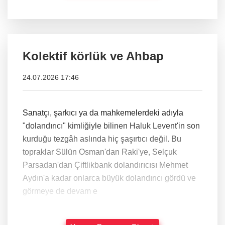
Kolektif körlük ve Ahbap
24.07.2026 17:46
Sanatçı, şarkıcı ya da mahkemelerdeki adıyla
"dolandırıcı" kimliğiyle bilinen Haluk Levent'in son
kurduğu tezgâh aslında hiç şaşırtıcı değil. Bu
topraklar Sülün Osman'dan Raki'ye, Selçuk
Parsadan'dan Çiftlikbank dolandırıcısı Mehmet
Aydın'a kadar onlarca büyük dolandırıcı gördü ve
görmeye de devam e