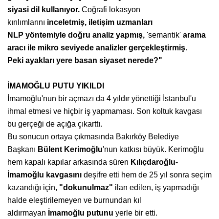
siyasi dil
kullanıyor.
Coğrafi lokasyon
kırılımlarını
inceletmiş, iletişim uzmanları
NLP
yöntemiyle doğru analiz yapmış,
'semantik'
arama
aracı ile mikro seviyede
analizler gerçekleştirmiş.
Peki
ayakları yere basan siyaset nerede?"
İMAMOĞLU PUTU YIKILDI
İmamoğlu'nun bir açmazı da 4 yıldır yönettiği İstanbul'u
ihmal etmesi ve hiçbir iş yapmaması. Son koltuk kavgası
bu gerçeği de açığa çıkarttı.
Bu sonucun ortaya çıkmasında Bakırköy Belediye
Başkanı
Bülent
Kerimoğlu
'nun katkısı büyük. Kerimoğlu
hem kapalı kapılar arkasında süren
Kılıçdaroğlu-
İmamoğlu kavgasını
deşifre etti hem de 25 yıl sonra seçim
kazandığı için,
"dokunulmaz"
ilan edilen, iş yapmadığı
halde eleştirilemeyen ve burnundan kıl
aldırmayan
İmamoğlu
putunu
yerle bir etti.