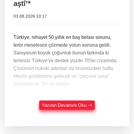
aştî’*
03.08.2026 10:17
Türkiye, nihayet 50 yıllık en baş belası sorunu,
terör meselesini çözmede yolun sonuna geldi.
Sanıyorum büyük çoğunluk bunun farkında ki
terörsüz Türkiye'ye destek yüzde 70'ler civarında.
Çözümün hukuki adımları da önümüzdeki hafta
Meclis gündemine gelecek ve "çerçeve yasa"
görüşülecek. Bir an düşün
Yazının Devamını Oku