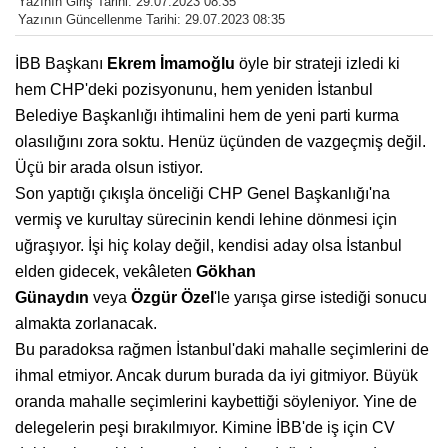
Yazının Giriş Tarihi: 29.07.2023 08:35
Yazının Güncellenme Tarihi: 29.07.2023 08:35
İBB Başkanı
Ekrem İmamoğlu
öyle bir strateji izledi ki
hem CHP'deki pozisyonunu, hem yeniden İstanbul
Belediye Başkanlığı ihtimalini hem de yeni parti kurma
olasılığını zora soktu. Henüz üçünden de vazgeçmiş değil.
Üçü bir arada olsun istiyor.
Son yaptığı çıkışla önceliği CHP Genel Başkanlığı'na
vermiş ve kurultay sürecinin kendi lehine dönmesi için
uğraşıyor. İşi hiç kolay değil, kendisi aday olsa İstanbul
elden gidecek, vekâleten
Gökhan
Günaydın
veya
Özgür
Özel
'le yarışa girse istediği sonucu
almakta zorlanacak.
Bu paradoksa rağmen İstanbul'daki mahalle seçimlerini de
ihmal etmiyor. Ancak durum burada da iyi gitmiyor. Büyük
oranda mahalle seçimlerini kaybettiği söyleniyor. Yine de
delegelerin peşi bırakılmıyor. Kimine İBB'de iş için CV