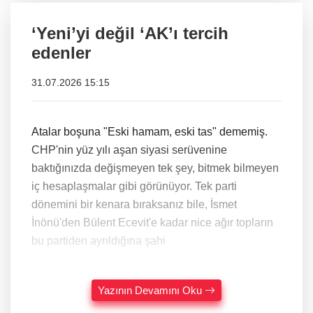
‘Yeni’yi değil ‘AK’ı tercih
edenler
31.07.2026 15:15
Atalar boşuna "Eski hamam, eski tas" dememiş.
CHP'nin yüz yılı aşan siyasi serüvenine
baktığınızda değişmeyen tek şey, bitmek bilmeyen
iç hesaplaşmalar gibi görünüyor. Tek parti
dönemini bir kenara bıraksanız bile, İsmet
İnönü'den Bülent Ecevit'e kadar nice ağır topların
bu partiden ayrıldığına şahi
Yazının Devamını Oku