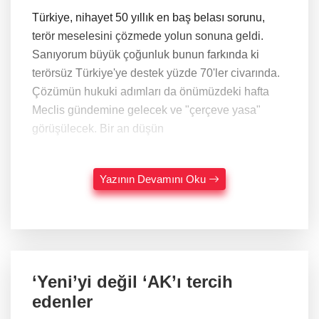
Türkiye, nihayet 50 yıllık en baş belası sorunu,
terör meselesini çözmede yolun sonuna geldi.
Sanıyorum büyük çoğunluk bunun farkında ki
terörsüz Türkiye'ye destek yüzde 70'ler civarında.
Çözümün hukuki adımları da önümüzdeki hafta
Meclis gündemine gelecek ve "çerçeve yasa"
görüşülecek. Bir an düşün
Yazının Devamını Oku
‘Yeni’yi değil ‘AK’ı tercih
edenler