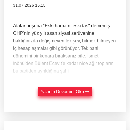
31.07.2026 15:15
Atalar boşuna "Eski hamam, eski tas" dememiş.
CHP'nin yüz yılı aşan siyasi serüvenine
baktığınızda değişmeyen tek şey, bitmek bilmeyen
iç hesaplaşmalar gibi görünüyor. Tek parti
dönemini bir kenara bıraksanız bile, İsmet
İnönü'den Bülent Ecevit'e kadar nice ağır topların
bu partiden ayrıldığına şahi
Yazının Devamını Oku