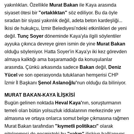
yakınlıkları. Özellikle
Murat Bakan
ile Kaya arasında
siyaset ötesi bir
"ortaklıktan"
söz ediliyor. Bu da öyle
sıradan bir siyasi yakınlık değil, adeta beton kardeşliği...
İkisi de hukukçu, İzmir Belediyesi'ndeki etkinlikleri de yeni
değil.
Tunç Soyer
döneminde Kaya'yla ilgili söylentiler
ayyuka çıkınca devreye giren ismin de yine
Murat Bakan
olduğu söyleniyor. Hatta Soyer'in Kaya'yı iki kez görevden
almaya kalktığı ama başaramadığı da konuşulanlar
arasında. Çünkü arkasında sadece
Bakan
değil,
Deniz
Yücel
ve son operasyonda tutuklanan hemşerisi CHP
İzmir İl Başkanı
Şenol
Aslanoğlu'
nun olduğu da biliniyor.
MURAT BAKAN-KAYA İLİŞKİSİ
Bugün gelinen noktada
Heval
Kaya'
nın, soruşturmanın
temeli olan
bütün yolsuzluk iddialarının merkezinde
yer
almasına ve ortaya onlarca
somut belge çıkmasına rağmen
Murat
Bakan tarafından
"kıymetli politikacı"
olarak
nitelenmesi de geçmişteki bu
"yakın"
ilişkiye bağlanıyor: