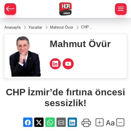
CHP
Anasayfa
Yazarlar
Mahmut Övür
İzmir’de
fırtına
öncesi
Mahmut Övür
sessizlik!
CHP İzmir’de fırtına öncesi
sessizlik!