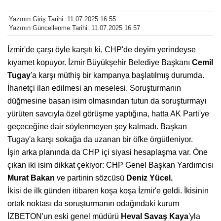
Yazının Giriş Tarihi: 11.07.2025 16:55
Yazının Güncellenme Tarihi: 11.07.2025 16:57
İzmir'de çarşı öyle karşıtı ki, CHP'de deyim yerindeyse
kıyamet kopuyor. İzmir Büyükşehir Belediye Başkanı
Cemil
Tugay
'a karşı müthiş bir kampanya başlatılmış durumda.
İhanetçi ilan edilmesi an meselesi. Soruşturmanın
düğmesine basan isim olmasından tutun da soruşturmayı
yürüten savcıyla özel görüşme yaptığına, hatta AK Parti'ye
geçeceğine dair söylenmeyen şey kalmadı. Başkan
Tugay'a karşı sokağa da uzanan bir öfke örgütleniyor.
İşin arka planında da CHP içi siyasi hesaplaşma var. Öne
çıkan iki isim dikkat çekiyor: CHP Genel Başkan Yardımcısı
Murat Bakan
ve partinin sözcüsü
Deniz Yücel.
İkisi de ilk günden itibaren koşa koşa İzmir'e geldi. İkisinin
ortak noktası da soruşturmanın odağındaki kurum
İZBETON'un eski genel müdürü
Heval
Savaş Kaya
'yla