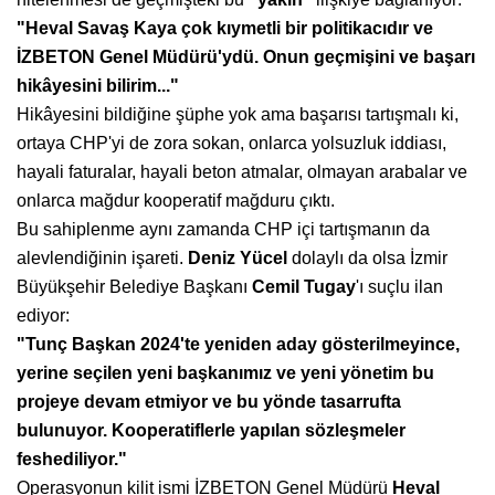
"Heval Savaş Kaya çok kıymetli
bir politikacıdır ve
İZBETON
Genel Müdürü'ydü. Onun geçmişini
ve başarı
hikâyesini bilirim..."
Hikâyesini bildiğine şüphe yok ama başarısı tartışmalı ki,
ortaya CHP'yi de zora sokan, onlarca yolsuzluk iddiası,
hayali faturalar, hayali beton atmalar, olmayan arabalar ve
onlarca mağdur kooperatif mağduru çıktı.
Bu sahiplenme aynı zamanda CHP içi tartışmanın da
alevlendiğinin işareti.
Deniz Yücel
dolaylı da olsa İzmir
Büyükşehir Belediye Başkanı
Cemil
Tugay
'ı suçlu ilan
ediyor:
"Tunç Başkan 2024'te yeniden
aday gösterilmeyince,
yerine seçilen
yeni başkanımız ve yeni yönetim
bu
projeye devam etmiyor ve
bu yönde tasarrufta
bulunuyor.
Kooperatiflerle yapılan sözleşmeler
feshediliyor."
Operasyonun kilit ismi İZBETON Genel Müdürü
Heval