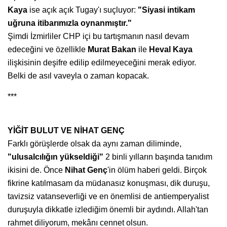
Kaya
ise açık açık Tugay'ı suçluyor:
"Siyasi intikam
uğruna itibarımızla oynanmıştır."
Şimdi İzmirliler CHP içi bu tartışmanın nasıl devam
edeceğini ve özellikle
Murat Bakan
ile
Heval Kaya
ilişkisinin deşifre edilip edilmeyeceğini merak ediyor.
Belki de asıl vaveyla o zaman kopacak.
***
YİĞİT BULUT VE NİHAT GENÇ
Farklı görüşlerde olsak da aynı zaman diliminde,
"ulusalcılığın yükseldiği"
2 binli yılların başında tanıdım
ikisini de. Önce
Nihat Genç
'in ölüm haberi geldi. Birçok
fikrine katılmasam da müdanasız konuşması, dik duruşu,
tavizsiz vatanseverliği ve en önemlisi de antiemperyalist
duruşuyla dikkatle izlediğim önemli bir aydındı. Allah'tan
rahmet diliyorum, mekânı cennet olsun.