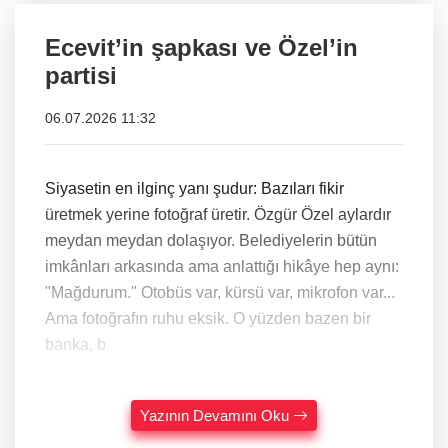
Ecevit’in şapkası ve Özel’in
partisi
06.07.2026 11:32
Siyasetin en ilginç yanı şudur: Bazıları fikir
üretmek yerine fotoğraf üretir. Özgür Özel aylardır
meydan meydan dolaşıyor. Belediyelerin bütün
imkânları arkasında ama anlattığı hikâye hep aynı:
"Mağdurum." Otobüs var, kürsü var, mikrofon var...
Ama fotoğrafın ruhu eksik. O yüzden bazen bir
banka, b
Yazının Devamını Oku