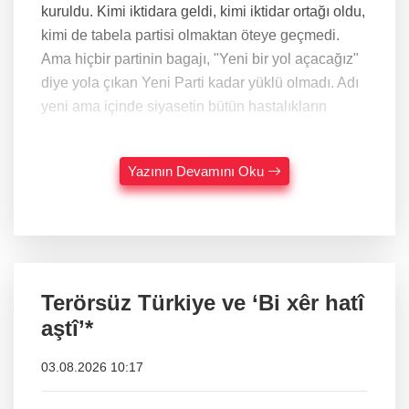
kuruldu. Kimi iktidara geldi, kimi iktidar ortağı oldu,
kimi de tabela partisi olmaktan öteye geçmedi.
Ama hiçbir partinin bagajı, "Yeni bir yol açacağız"
diye yola çıkan Yeni Parti kadar yüklü olmadı. Adı
yeni ama içinde siyasetin bütün hastalıkların
Yazının Devamını Oku
Terörsüz Türkiye ve ‘Bi xêr hatî
aştî’*
03.08.2026 10:17