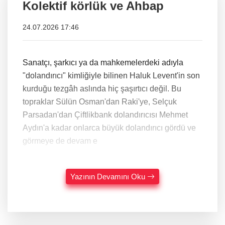
Kolektif körlük ve Ahbap
24.07.2026 17:46
Sanatçı, şarkıcı ya da mahkemelerdeki adıyla
"dolandırıcı" kimliğiyle bilinen Haluk Levent'in son
kurduğu tezgâh aslında hiç şaşırtıcı değil. Bu
topraklar Sülün Osman'dan Raki'ye, Selçuk
Parsadan'dan Çiftlikbank dolandırıcısı Mehmet
Aydın'a kadar onlarca büyük dolandırıcı gördü ve
görmeye de devam e
Yazının Devamını Oku