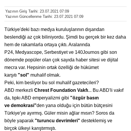
Yazının Giriş Tarihi: 23.07.2021 07:09
Yazının Güncellenme Tarihi: 23.07.2021 07:09
Türkiye'deki bazı medya kuruluşlarının dışarıdan
beslendiği az çok biliniyordu. Şimdi bu gerçek bir kez daha
hem de rakamlarla ortaya çıktı. Aralarında
P24, Medyascope, Serbestiyet ve 140Journos gibi son
dönemde popüler olan çok sayıda haber sitesi ve dijital
mecra var. Hepsinin ortak özelliği de hükümet
karşıtı
"sol"
muhalif olmak.
Peki, kim besliyor bu sol muhalif gazetecileri?
ABD merkezli
Chrest Foundation
Vakfı
... Bu ABD'li vakıf
da, tıpkı ABD
emperyalizmi gibi
"özgür basın
ve
demokrasi"
den yana olduğu için bütün
bütçesini
Türkiye'ye ayırmış. Güler misin
ağlar mısın? Soros da
böyle yaparak
"turuncu devrimleri"
desteklemiş ve
birçok
ülkeyi karıştırmıştı.