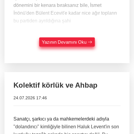
dönemini bir kenara bıraksanız bile, İsmet
İnönü'den Bülent Ecevit'e kadar nice ağır topların
bu partiden ayrıldığına şahi
Yazının Devamını Oku
Kolektif körlük ve Ahbap
24.07.2026 17:46
Sanatçı, şarkıcı ya da mahkemelerdeki adıyla
"dolandırıcı" kimliğiyle bilinen Haluk Levent'in son