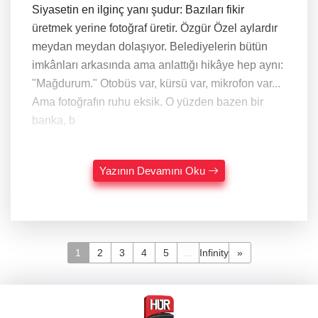
Siyasetin en ilginç yanı şudur: Bazıları fikir
üretmek yerine fotoğraf üretir. Özgür Özel aylardır
meydan meydan dolaşıyor. Belediyelerin bütün
imkânları arkasında ama anlattığı hikâye hep aynı:
"Mağdurum." Otobüs var, kürsü var, mikrofon var...
Ama fotoğrafın ruhu eksik. O yüzden bazen bir
banka, b
Yazının Devamını Oku
1
2
3
4
5
...
Infinity
»