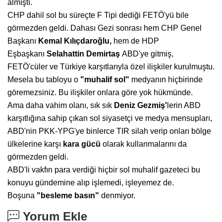
almıştı.
CHP dahil sol bu süreçte F Tipi dediği FETÖ'yü bile
görmezden geldi. Dahası Gezi sonrası hem CHP Genel
Başkanı
Kemal
Kılıçdaroğlu,
hem de HDP
Eşbaşkanı
Selahattin Demirtaş
ABD'ye gitmiş,
FETÖ'cüler ve Türkiye karşıtlarıyla özel ilişkiler kurulmuştu.
Mesela bu tabloyu o
"muhalif sol"
medyanın hiçbirinde
göremezsiniz. Bu ilişkiler
onlara göre yok hükmünde.
Ama daha vahim olanı, sık sık
Deniz
Gezmiş'
lerin ABD
karşıtlığına sahip çıkan
sol siyasetçi ve medya mensupları,
ABD'nin
PKK-YPG'ye binlerce TIR silah verip onları
bölge
ülkelerine karşı
kara gücü
olarak
kullanmalarını da
görmezden geldi.
ABD'li vakfın para verdiği hiçbir sol muhalif gazeteci bu
konuyu gündemine alıp işlemedi, işleyemez de.
Boşuna
"besleme basın"
denmiyor.
Yorum Ekle