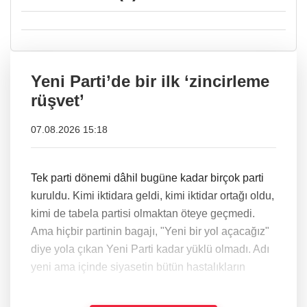
Yeni Parti’de bir ilk ‘zincirleme
rüşvet’
07.08.2026 15:18
Tek parti dönemi dâhil bugüne kadar birçok parti
kuruldu. Kimi iktidara geldi, kimi iktidar ortağı oldu,
kimi de tabela partisi olmaktan öteye geçmedi.
Ama hiçbir partinin bagajı, "Yeni bir yol açacağız"
diye yola çıkan Yeni Parti kadar yüklü olmadı. Adı
yeni ama içinde siyasetin bütün hastalıkların