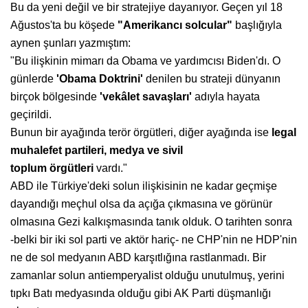
Bu da yeni değil ve bir stratejiye dayanıyor. Geçen yıl 18
Ağustos'ta bu köşede
"Amerikancı solcular"
başlığıyla
aynen şunları yazmıştım:
"Bu ilişkinin mimarı da Obama ve yardımcısı Biden'dı. O
günlerde
'Obama
Doktrini'
denilen bu strateji dünyanın
birçok bölgesinde
'vekâlet savaşları'
adıyla hayata
geçirildi.
Bunun bir ayağında terör örgütleri, diğer ayağında ise
legal
muhalefet partileri,
medya ve sivil
toplum
örgütleri
vardı."
ABD ile Türkiye'deki solun ilişkisinin ne kadar geçmişe
dayandığı meçhul olsa da açığa çıkmasına ve görünür
olmasına Gezi kalkışmasında tanık olduk. O tarihten sonra
-belki bir iki sol parti ve aktör hariç- ne CHP'nin ne HDP'nin
ne de sol medyanın ABD karşıtlığına rastlanmadı. Bir
zamanlar solun antiemperyalist olduğu unutulmuş, yerini
tıpkı Batı medyasında olduğu gibi AK Parti düşmanlığı