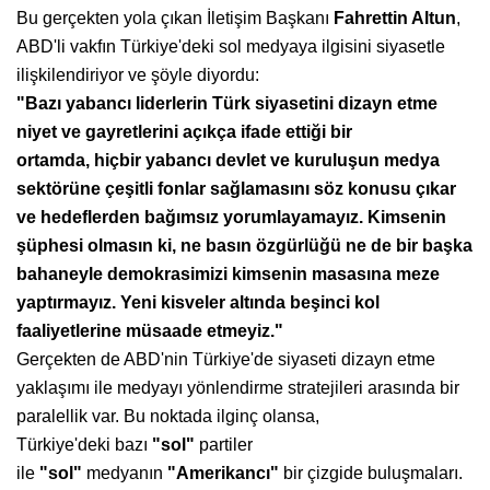
Bu gerçekten yola çıkan İletişim Başkanı
Fahrettin Altun
,
ABD'li vakfın Türkiye'deki sol medyaya ilgisini siyasetle
ilişkilendiriyor ve şöyle diyordu:
"Bazı yabancı liderlerin Türk siyasetini
dizayn etme
niyet ve gayretlerini
açıkça ifade ettiği bir
ortamda,
hiçbir yabancı devlet ve kuruluşun
medya
sektörüne çeşitli fonlar sağlamasını
söz konusu çıkar
ve hedeflerden
bağımsız yorumlayamayız.
Kimsenin
şüphesi olmasın ki, ne
basın özgürlüğü ne de bir başka
bahaneyle
demokrasimizi kimsenin masasına
meze
yaptırmayız. Yeni kisveler
altında beşinci kol
faaliyetlerine
müsaade etmeyiz."
Gerçekten de ABD'nin Türkiye'de siyaseti
dizayn etme
yaklaşımı ile medyayı yönlendirme
stratejileri arasında bir
paralellik
var. Bu noktada ilginç olansa,
Türkiye'deki
bazı
"sol"
partiler
ile
"sol"
medyanın
"Amerikancı"
bir çizgide buluşmaları.