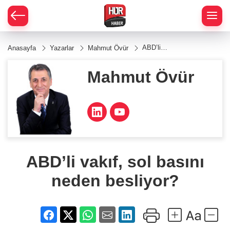
ABD’li
Anasayfa
Yazarlar
Mahmut Övür
vakıf,
sol
basını
Mahmut Övür
neden
besliyor?
ABD’li vakıf, sol basını
neden besliyor?