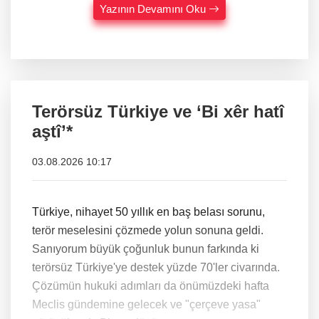
Yazının Devamını Oku
Terörsüz Türkiye ve ‘Bi xêr hatî
aştî’*
03.08.2026 10:17
Türkiye, nihayet 50 yıllık en baş belası sorunu,
terör meselesini çözmede yolun sonuna geldi.
Sanıyorum büyük çoğunluk bunun farkında ki
terörsüz Türkiye'ye destek yüzde 70'ler civarında.
Çözümün hukuki adımları da önümüzdeki hafta
Meclis gündemine gelecek ve "çerçeve yasa"