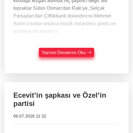
kurduğu tezgâh aslında hiç şaşırtıcı değil. Bu
topraklar Sülün Osman'dan Raki'ye, Selçuk
Parsadan'dan Çiftlikbank dolandırıcısı Mehmet
Aydın'a kadar onlarca büyük dolandırıcı gördü ve
görmeye de devam e
Yazının Devamını Oku
Ecevit’in şapkası ve Özel’in
partisi
06.07.2026 11:32