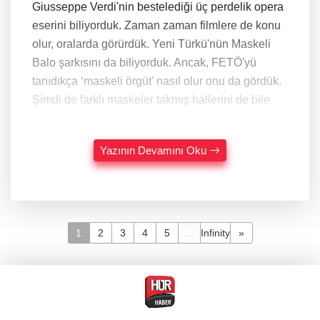
Giusseppe Verdi'nin bestelediği üç perdelik opera
eserini biliyorduk. Zaman zaman filmlere de konu
olur, oralarda görürdük. Yeni Türkü'nün Maskeli
Balo şarkısını da biliyorduk. Ancak, FETÖ'yü
tanıdıkça ‘maskeli örgüt' nasıl olur onu da gördük.
Şimdi de farklı maskeler takmış hallerini de bile
Yazının Devamını Oku
1
2
3
4
5
...
Infinity
»