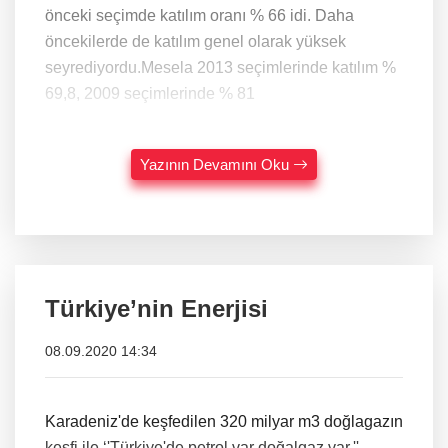
önceki seçimde katılım oranı % 66 idi. Daha
öncekilerde de katılım genel olarak yüksek
seyrediyordu.Mesela 2013 seçimlerinde katılım %
69,8, 2009 seçimlerinde % 81
Yazının Devamını Oku
Türkiye’nin Enerjisi
08.09.2020 14:34
Karadeniz'de keşfedilen 320 milyar m3 doğlagazın
keşfi ile ‘'Türkiye'de petrol var doğalgaz var.''