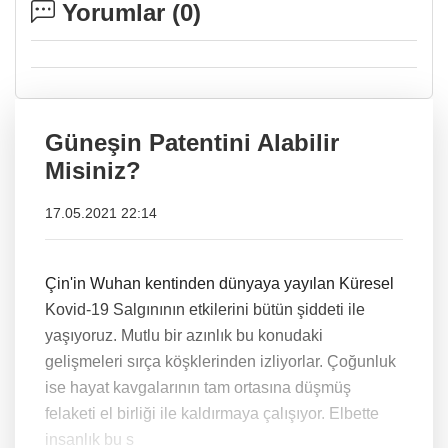
Yorumlar (
0
)
Güneşin Patentini Alabilir
Misiniz?
17.05.2021 22:14
Çin'in Wuhan kentinden dünyaya yayılan Küresel
Kovid-19 Salgınının etkilerini bütün şiddeti ile
yaşıyoruz. Mutlu bir azınlık bu konudaki
gelişmeleri sırça köşklerinden izliyorlar. Çoğunluk
ise hayat kavgalarının tam ortasına düşmüş
felaketi el birliği ile kaldırmaya çalışıyor. Elbette
insanlık bu s