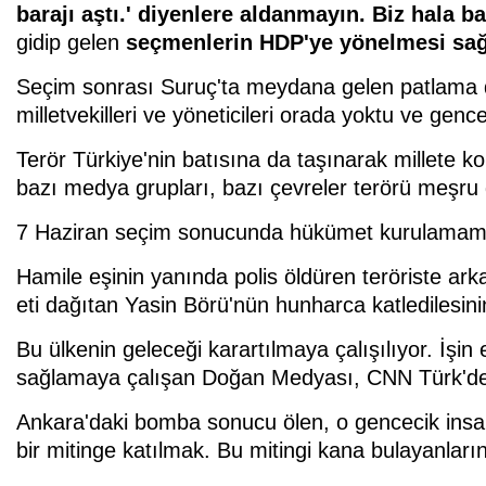
barajı aştı.' diyenlere aldanmayın. Biz hala bal
gidip gelen
seçmenlerin HDP'ye yönelmesi sa
Seçim sonrası Suruç'ta meydana gelen patlama da
milletvekilleri ve yöneticileri orada yoktu ve genc
Terör Türkiye'nin batısına da taşınarak millete k
bazı medya grupları, bazı çevreler terörü meşru 
7 Haziran seçim sonucunda hükümet kurulamaması s
Hamile eşinin yanında polis öldüren teröriste ar
eti dağıtan Yasin Börü'nün hunharca katledilesinin 
Bu ülkenin geleceği karartılmaya çalışılıyor. İşi
sağlamaya çalışan Doğan Medyası, CNN Türk'de gü
Ankara'daki bomba sonucu ölen, o gencecik insanla
bir mitinge katılmak. Bu mitingi kana bulayanlar