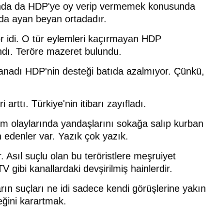
ğında da HDP'ye oy verip vermemek konusunda
 da ayan beyan ortadadır.
r idi. O tür eylemleri kaçırmayan HDP
landı. Teröre mazeret bulundu.
 kanadı HDP'nin desteği batıda azalmıyor. Çünkü,
tı. Türkiye'nin itibarı zayıfladı.
kim olaylarında yandaşlarını sokağa salıp kurban
an edenler var. Yazık çok yazık.
 Asıl suçlu olan bu teröristlere meşruiyet
bi kanallardaki devşirilmiş hainlerdir.
rın suçları ne idi sadece kendi görüşlerine yakın
eğini karartmak.