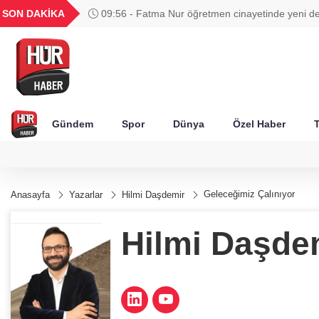
GEL
TND
BGN
VND
SON DAKİKA
09:44 - Öğrenci affında yeni dönem! Üniversitey
49
18,2677
16,3788
27,9743
0,0018
açıldı
Gündem
Spor
Dünya
Özel Haber
T
Geleceğimiz Çalınıyor
Anasayfa
Yazarlar
Hilmi Daşdemir
Hilmi Daşde