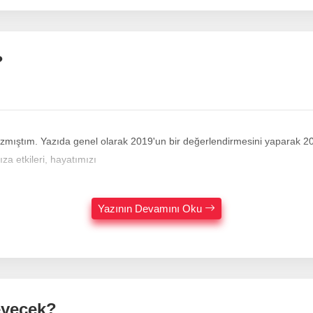
?
 yazmıştım. Yazıda genel olarak 2019'un bir değerlendirmesini yaparak 2
za etkileri, hayatımızı
Yazının Devamını Oku
leyecek?