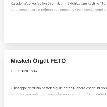
Karadeniz'de keşfedilen 320 milyar m3 doğlagazın keşfi ile ‘'Türk
da bulamamalarına rağmen pes etmeyerek yerli sondaj gemiler
Maskeli Örgüt FETÖ
15.07.2020 18:47
Giusseppe Verdi'nin bestelediği üç perdelik opera eserini biliy
tanıdıkça ‘maskeli örgüt' nasıl olur onu da gördük. Şimdi de farkl