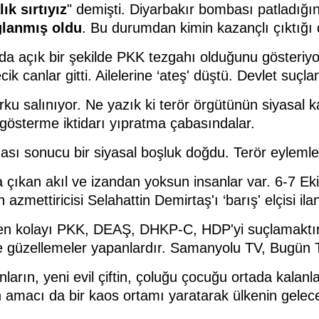
ık sırtıyız
" demişti. Diyarbakır bombası patladı
ğlanmış oldu
. Bu durumdan kimin kazançlı çıktığı
 açık bir şekilde PKK tezgahı olduğunu gösteriyo
ecik canlar gitti. Ailelerine ‘ateş' düştü. Devlet suç
orku salınıyor. Ne yazık ki terör örgütünün siyasal
gösterme iktidarı yıpratma çabasındalar.
onucu bir siyasal boşluk doğdu. Terör eylemleri art
ka çıkan akıl ve izandan yoksun insanlar var. 6-7 E
azmettiricisi Selahattin Demirtaş'ı ‘barış' elçisi il
n en kolayı PKK, DEAŞ, DHKP-C, HDP'yi suçlamaktır.
zellemeler yapanlardır. Samanyolu TV, Bugün TV gi
rın, yeni evil çiftin, çoluğu çocuğu ortada kalanla
ın amacı da bir kaos ortamı yaratarak ülkenin gelec