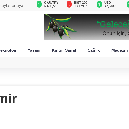
GAU/TRY
BIST 100
USD
EUR
e dönüş yolu
6.660,55
13.779,39
47,6787
55,1254
eknoloji
Yaşam
Kültür Sanat
Sağlık
Magazin
mir