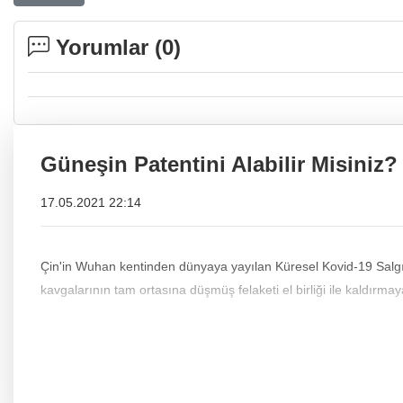
Yorumlar (
0
)
Güneşin Patentini Alabilir Misiniz?
17.05.2021 22:14
Çin'in Wuhan kentinden dünyaya yayılan Küresel Kovid-19 Salgınını
kavgalarının tam ortasına düşmüş felaketi el birliği ile kaldırmaya