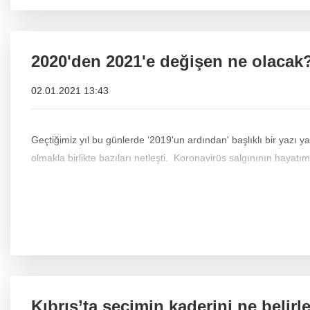
2020'den 2021'e değişen ne olacak
02.01.2021 13:43
Geçtiğimiz yıl bu günlerde ‘2019'un ardından' başlıklı bir yazı
olmakla birlikte bazıları netleşti. Koronavirüs salgınının hayatımı
Kıbrıs’ta seçimin kaderini ne belir