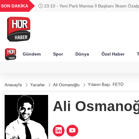
GEL
TND
BGN
VND
SON DAKİKA
22:42 - 12 Ağustos'ta yerçekimi 7 saniyelik kay
53
18,1938
16,2433
28,0626
0,0018
NASA yanıtladı
Gündem
Spor
Dünya
Özel Haber
T
Yılanın Başı: FETÖ
Anasayfa
Yazarlar
Ali Osmanoğlu
Ali Osmanoğ