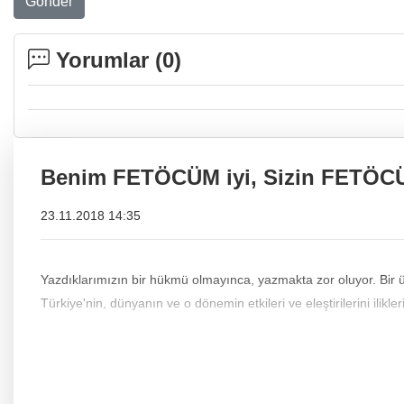
Gönder
Yorumlar (
0
)
Benim FETÖCÜM iyi, Sizin FETÖC
23.11.2018 14:35
Yazdıklarımızın bir hükmü olmayınca, yazmakta zor oluyor. Bir ü
Türkiye'nin, dünyanın ve o dönemin etkileri ve eleştirilerini ilik