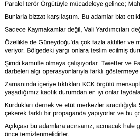
Paralel terör Örgütüyle mücadeleye gelince; Mah
Bunlarla bizzat karşılaştım. Bu adamlar biat ett
Sadece Kaymakamlar değil, Vali Yardımcıları değil
Özellikle de Güneydoğu'da çok fazla aktifler ve 
veriyor. Bölgedeki yargı onlara teslim edilmiş d
Şimdi kamufle olmaya çalışıyorlar. Twietter ve Fa
darbeleri algı operasyonlarıyla farklı göstermeye 
Zamanında içeriye tıktıkları KCK örgütü mensuplar
yaşadığımız kaotik durumdan en iyi onlar faydal
Kurdukları dernek ve etüt merkezler aracılığıyla Ş
çekerek farklı bir propaganda yapıyorlar ve bu ço
Açıkçası bu adamlara acırsanız, acınacak hale ge
önce temizlenmelidirler.