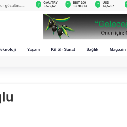
GAU/TRY
BIST 100
USD
EUR
bolacak mı?
6.572,62
13.703,13
47,5767
55,0913
eknoloji
Yaşam
Kültür Sanat
Sağlık
Magazin
lu