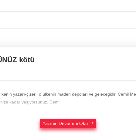
ÜNÜZ kötü
lkenin yazarı-çizeri, o ülkenin maden depoları ve geleceğidir. Cemil Mer
lerinize kadar yaşıyorsunuz. Cemi
Yazının Devamını Oku