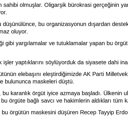
 sahibi olmuşlar. Oligarşik bürokrasi gerçeğinin ya
or.
 düşünülünce, bu organizasyonun dışardan destek al
maz oluyor.
ediği gibi yargılamalar ve tutuklamalar yapan bu örg
 işler yaptıklarını söylüyorduk da siyasete dahi i
gütünün elebaşını eleştirdiğimizde AK Parti Milletve
de bulununca maskeleri düştü.
u karanlık örgüt iyice azmaya başladı. Ülkenin ul
 bu örgüte bağlı savcı ve hakimlerin aldıkları tüm ka
 bu örgütün maskesini düşüren Recep Tayyip Erdo