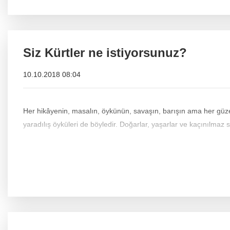
Siz Kürtler ne istiyorsunuz?
10.10.2018 08:04
Her hikâyenin, masalın, öykünün, savaşın, barışın ama her güzel 
yaradılış öyküleri de böyledir. Doğarlar, yaşarlar ve kaçınılmaz 