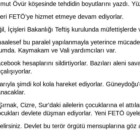
mut Övür köşesinde tehdidin boyutlarını yazdı. Y
ikleri FETÖ'ye hizmet etmeye devam ediyorlar.
, İçişleri Bakanlığı Teftiş kurulunda müfettişlerde 
maalesef bu paralel yapılanmayla yeterince mücadel
urumda. Kaymakam ve Vali yardımcıları var.
cebook hesaplarını sildirtiyorlar. Bazıları aleni s
çalışıyorlar.
ıyla şimdi kol kola hareket ediyorlar. Güneydoğu'da
anacaklar.
ırnak, Cizre, Sur'daki ailelerin çocuklarına el attıl
cukları devlete düşman ediyorlar. Yeni FETÖ üyeleri 
lirsiniz. Devlet bu terör örgütü mensuplarına göz