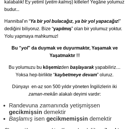
kalabalık! Ey yetimî (
yetim kalmış
) kitleler! Yegâne yolumuz
budur...
Hannibal'ın “
Ya bir yol bulacağız, ya bir yol yapacağız
!”
dediğini biliyoruz. Bize “
yapılmış
” olan bir yolumuz yoktur.
Yolu yapmaya mahkumuz!
Bu “
yol
” da duymak ve duyurmaktır, Yaşamak ve
Yaşatmaktır
!!!
Bu yolumuzu bu
köşemiz
den
başlayarak
yapabiliriz…
Yoksa hep-birlikte “
kaybetmeye devam
” oluruz.
Dünyayı en-az son 500 yıldır yöneten İngilizlerin iki
zaman-mekân
alakalı deyimi vardır:
Randevuna
zamanında
yetişmişsen
gecikmişsin
demektir
Başlamış
isen
gecikmemişsin
demektir