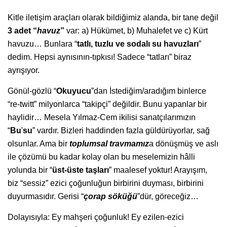
Kitle iletişim araçları olarak bildiğimiz alanda, bir tane değil
3 adet “
havuz
”
var: a) Hükümet, b) Muhalefet ve c) Kürt
havuzu… Bunlara “
tatlı, tuzlu ve sodalı su havuzları
”
dedim. Hepsi aynısının-tıpkısı! Sadece “tatları” biraz
ayrışıyor.
Gönül-gözlü “
Okuyucu
”dan İstediğim/aradığım binlerce
“re-twitt” milyonlarca “takipçi” değildir. Bunu yapanlar bir
haylidir… Mesela Yılmaz-Cem ikilisi sanatçılarımızın
“
Bu
'
su
” vardır. Bizleri haddinden fazla güldürüyorlar, sağ
olsunlar. Ama bir
toplumsal travmamız
a dönüşmüş ve aslı
ile çözümü bu kadar kolay olan bu meselemizin hâlli
yolunda bir “
üst-üste taşları
” maalesef yoktur! Arayışım,
biz “sessiz” ezici çoğunluğun birbirini duyması, birbirini
duyurmasıdır. Gerisi “
çorap
söküğü
”dür, göreceğiz…
Dolayısıyla: Ey mahşeri çoğunluk! Ey ezilen-ezici