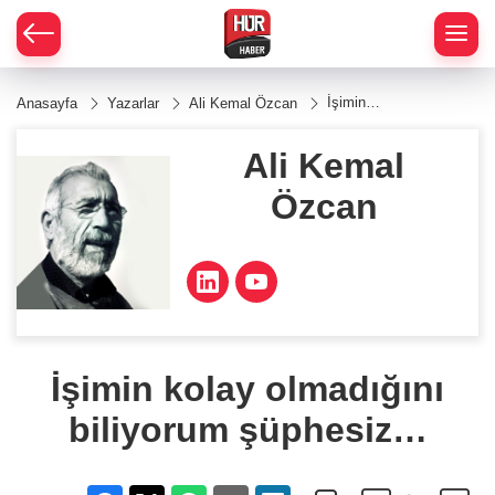
İşimin
Anasayfa
Yazarlar
Ali Kemal Özcan
kolay
olmadığını
biliyorum
Ali Kemal
şüphesiz…
Özcan
İşimin kolay olmadığını
biliyorum şüphesiz…