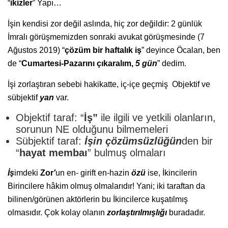
“
ikizler
” Yapı…
İşin kendisi zor değil aslında, hiç zor değildir: 2 günlük
İmralı görüşmemizden sonraki avukat görüşmesinde (7
Ağustos 2019) “
çözüm
bir haftalık iş
” deyince Öcalan, ben
de “
Cumartesi-Pazarını çıkaralım,
5 gün
” dedim.
İşi zorlaştıran sebebi hakikatte, iç-içe geçmiş Objektif ve
sübjektif
yan
var.
Objektif taraf: “
İş”
ile ilgili ve yetkili olanların,
sorunun NE olduğunu bilmemeleri
Sübjektif taraf:
İşin çözümsüzlüğün
den bir
“
hayat membaı
” bulmuş olmaları
İş
imdeki
Zor
'
un en- girift en-hazin
özü
ise, İkincilerin
Birincilere hâkim olmuş olmalarıdır! Yani; iki taraftan da
bilinen/görünen aktörlerin bu İkincilerce kuşatılmış
olmasıdır. Çok kolay olanın
zorlaştırılmışlığı
buradadır.