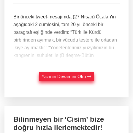
Bir önceki tweet-mesajımda (27 Nisan) Öcalan'ın
aşağıdaki 2 cümlesini, tam 20 yıl önceki bir
paragrafı eşliğinde verdim: “Türk ile Kürdü
birbirinden ayırmak, bir vücudu testere ile ortadan
ikiye ayırmaktır.” “Yönetenlerimiz yüzyılımızın bu
kangrenini suhulet ile (Birleşme-Bütün
Yazının Devamını Oku
Bilinmeyen bir ‘Cisim’ bize
doğru hızla ilerlemektedir!