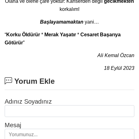
Olana ve ölene çare yoktur: Kanserden değil
gecikmekten
korkalım!
Başlayamamaktan
yani…
“
Korku Öldürür
*
Merak Yaşatır
*
Cesaret Başarıya
Götürür
”
Ali Kemal Özcan
18 Eylül 2023
Yorum Ekle
Adınız Soyadınız
Mesaj