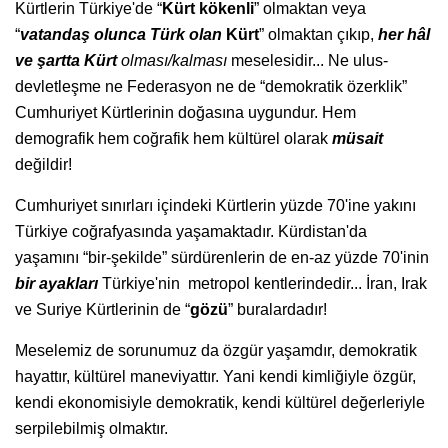
Kürtlerin Türkiye'de “
Kürt kökenli
” olmaktan veya
“
vatandaş olunca Türk olan
Kürt
” olmaktan çıkıp,
her hâl
ve şartta Kürt
olması/kalması
meselesidir... Ne ulus-
devletleşme ne Federasyon ne de “demokratik özerklik”
Cumhuriyet Kürtlerinin doğasına uygundur. Hem
demografik hem coğrafik hem kültürel olarak
müsait
değildir!
Cumhuriyet sınırları içindeki Kürtlerin yüzde 70'ine yakını
Türkiye coğrafyasında yaşamaktadır. Kürdistan'da
yaşamını “bir-şekilde” sürdürenlerin de en-az yüzde 70'inin
bir ayakları
Türkiye'nin metropol kentlerindedir... İran, Irak
ve Suriye Kürtlerinin de “
gözü
” buralardadır!
Meselemiz de sorunumuz da özgür yaşamdır, demokratik
hayattır, kültürel maneviyattır. Yani kendi kimliğiyle özgür,
kendi ekonomisiyle demokratik, kendi kültürel değerleriyle
serpilebilmiş olmaktır.