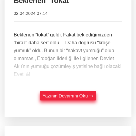
Beklenen ‘Tokat’
02.04.2024 07:14
Beklenen “tokat” geldi: Fakat beklediğimizden
“biraz” daha sert oldu… Daha doğrusu “kroşe
yumruk” oldu. Bunun bir “nakavt yumruğu” olup
olmaması, Erdoğan liderliği ile ilgilenen Devlet
Aklı'nın yumruğu çözümleyiş yetisine bağlı olacak!
Evet: &l
Yazının Devamını Oku