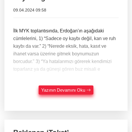
09.04.2024 09:58
İlk MYK toplantısında, Erdoğan'ın aşağıdaki
cümlelerini, 1) “Sadece oy kaybı değil, kan ve ruh
kaybı da var.” 2) “Nerede eksik, hata, kasıt ve
ihanet varsa üzerine gitmek boynumuzun
borcudur." 3) “Ya hatalarımızı görerek kendimizi
toparlarız ya da güneşi gören buz misali e
Yazının Devamını Oku