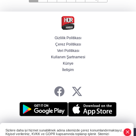
Gizlilik Politikası
Çerez Politikası
Veri Politikası
Kullanım Şartnamesi
Künye
İletişim
HABER YAZILIMI
ve TURKTICARET.NET projesidir Copyright© 2006-2026
Sizlere daha iyi hizmet sunabilmek adına sitemizde çerez konumlandırmaktayız.
Tüm hakları saklıdır.
Kişisel verileriniz, KVKK ve GDPR kapsamında toplanıp işlenir. Sitemizi