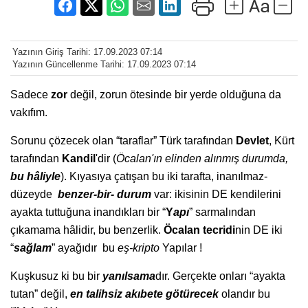
Yazının Giriş Tarihi: 17.09.2023 07:14
Yazının Güncellenme Tarihi: 17.09.2023 07:14
Sadece
zor
değil, zorun ötesinde bir yerde olduğuna da
vakıfım.
Sorunu çözecek olan “taraflar” Türk tarafından
Devlet
, Kürt
tarafından
Kandil
'dir (
Öcalan'ın elinden alınmış durumda,
bu hâliyle
). Kıyasıya çatışan bu iki tarafta, inanılmaz-
düzeyde
benzer-bir- durum
var: ikisinin DE kendilerini
ayakta tuttuğuna inandıkları bir “
Y
apı
” sarmalından
çıkamama hâlidir, bu benzerlik.
Öcalan tecridi
nin DE iki
“
sağlam
” ayağıdır bu
eş-kripto
Yapılar !
Kuşkusuz ki bu bir
yanılsama
dır. Gerçekte onları “ayakta
tutan” değil,
en talihsiz akıbete götürecek
olandır bu