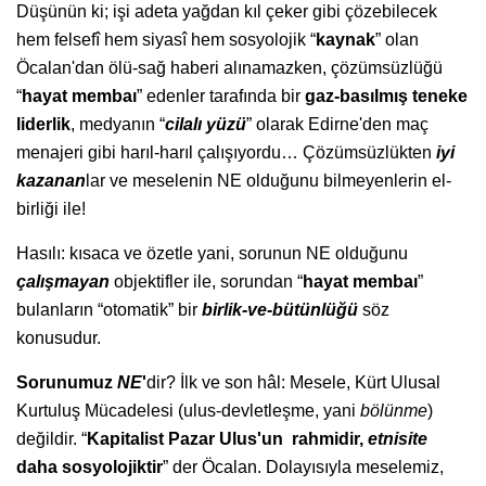
Düşünün ki; işi adeta yağdan kıl çeker gibi çözebilecek
hem felsefî hem siyasî hem sosyolojik “
kaynak
” olan
Öcalan'dan ölü-sağ haberi alınamazken, çözümsüzlüğü
“
hayat membaı
” edenler tarafında bir
gaz-basılmış teneke
liderlik
, medyanın “
cilalı yüzü
” olarak Edirne'den maç
menajeri gibi harıl-harıl çalışıyordu… Çözümsüzlükten
iyi
kazanan
lar ve meselenin NE olduğunu bilmeyenlerin el-
birliği ile!
Hasılı: kısaca ve özetle yani, sorunun NE olduğunu
çalışmayan
objektifler ile, sorundan “
hayat membaı
”
bulanların “otomatik” bir
birlik-ve-bütünlüğü
söz
konusudur.
Sorunumuz
NE
'
dir? İlk ve son hâl: Mesele, Kürt Ulusal
Kurtuluş Mücadelesi (ulus-devletleşme, yani
bölünme
)
değildir. “
Kapitalist Pazar Ulus'un rahmidir,
etnisite
daha sosyolojiktir
” der Öcalan. Dolayısıyla meselemiz,