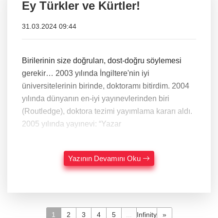
Ey Türkler ve Kürtler!
31.03.2024 09:44
Birilerinin size doğruları, dost-doğru söylemesi
gerekir… 2003 yılında İngiltere'nin iyi
üniversitelerinin birinde, doktoramı bitirdim. 2004
yılında dünyanın en-iyi yayınevlerinden biri
(Routledge), doktora tezimi yayımlama kararı aldı.
2005 yılında yayınevi: “Yazar
Yazının Devamını Oku
1
2
3
4
5
...
Infinity
»