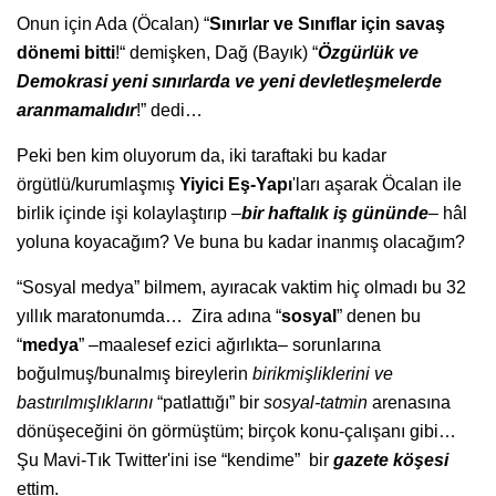
Onun için Ada (Öcalan) “
Sınırlar ve Sınıflar için savaş
dönemi bitti
!“ demişken, Dağ (Bayık) “
Özgürlük ve
Demokrasi yeni sınırlarda ve yeni devletleşmelerde
aranmamalıdır
!” dedi…
Peki ben kim oluyorum da, iki taraftaki bu kadar
örgütlü/kurumlaşmış
Yiyici Eş-Yapı
'ları aşarak Öcalan ile
birlik içinde işi kolaylaştırıp –
bir haftalık iş gününde
– hâl
yoluna koyacağım? Ve buna bu kadar inanmış olacağım?
“Sosyal medya” bilmem, ayıracak vaktim hiç olmadı bu 32
yıllık maratonumda… Zira adına “
sosyal
” denen bu
“
medya
” –maalesef ezici ağırlıkta– sorunlarına
boğulmuş/bunalmış bireylerin
birikmişliklerini ve
bastırılmışlıklarını
“patlattığı” bir
sosyal-tatmin
arenasına
dönüşeceğini ön görmüştüm; birçok konu-çalışanı gibi…
Şu Mavi-Tık Twitter'ini ise “kendime” bir
gazete
köşesi
ettim.