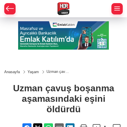
Uzman çavuş
Anasayfa
Yaşam
boşanma
aşamasındaki
eşini öldürdü
Uzman çavuş boşanma
aşamasındaki eşini
öldürdü