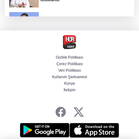
Bakan Yumaklı duyurdu! Çiftçilere ödemeler
bugün yapılıyor
Hür Ağbaba soruşturmasında MASAK para
hareketlerini inceledi
Gizlilik Politikası
Çerez Politikası
Bakan Gürlek: Kanunda şehitleri incitecek
Veri Politikası
düzenleme yok
Kullanım Şartnamesi
Künye
İletişim
Piyasalarda haftanın kazandıranları belli oldu