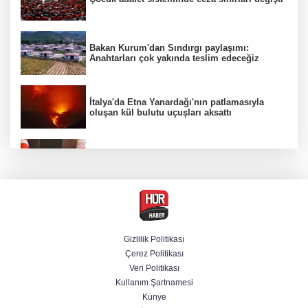
Bakan Kurum'dan Sındırgı paylaşımı:
Anahtarları çok yakında teslim edeceğiz
İtalya'da Etna Yanardağı'nın patlamasıyla
oluşan kül bulutu uçuşları aksattı
Bakan Gürlek, Muhsin Yazıcıoğlu'nun ailesini
kabul edecek
Yurt dışına kaçmaya hazırlanan 3 FETÖ'cü
yakalandı
Gizlilik Politikası
Çerez Politikası
Selçuk Bayraktar, Şırnak'ta TEKNOFEST Dron
Veri Politikası
Şampiyonası'na katıldı
Kullanım Şartnamesi
Künye