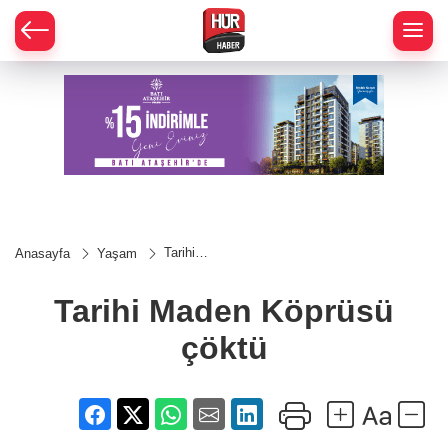
Tarihi
Anasayfa
Yaşam
Maden
Köprüsü
çöktü
Tarihi Maden Köprüsü
çöktü