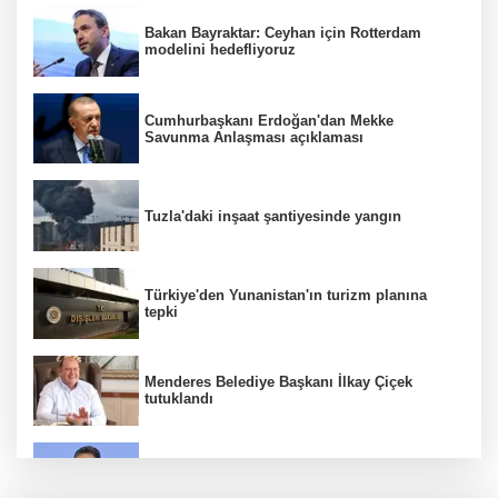
Bakan Bayraktar: Ceyhan için Rotterdam
modelini hedefliyoruz
Cumhurbaşkanı Erdoğan'dan Mekke
Savunma Anlaşması açıklaması
Tuzla'daki inşaat şantiyesinde yangın
Türkiye'den Yunanistan'ın turizm planına
tepki
Menderes Belediye Başkanı İlkay Çiçek
tutuklandı
Bakan Yumaklı duyurdu! Çiftçilere ödemeler
bugün yapılıyor