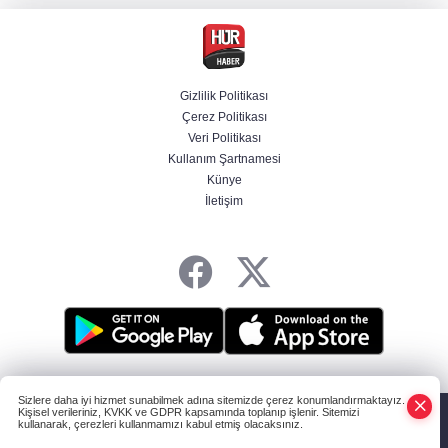
Hür Ağbaba soruşturmasında MASAK para
hareketlerini inceledi
Gizlilik Politikası
Çerez Politikası
Bakan Gürlek: Kanunda şehitleri incitecek
Veri Politikası
düzenleme yok
Kullanım Şartnamesi
Künye
İletişim
Piyasalarda haftanın kazandıranları belli oldu
HABER YAZILIMI
ve TURKTICARET.NET projesidir Copyright© 2006-2026
Sizlere daha iyi hizmet sunabilmek adına sitemizde çerez konumlandırmaktayız.
Tüm hakları saklıdır.
Kişisel verileriniz, KVKK ve GDPR kapsamında toplanıp işlenir. Sitemizi
kullanarak, çerezleri kullanmamızı kabul etmiş olacaksınız.
Anasayfa
Haber Ara