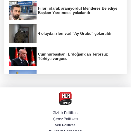
Firari olarak aranıyordu! Menderes Belediye
Başkan Yardımcısı yakalandı
4 olayda izleri var! ''Ay Grubu'' çökertildi
Cumhurbaşkanı Erdoğan'dan Terörsüz
Türkiye vurgusu
srail Basını Alarmda! Türkiye'nin Enerji
Hamleleri Tel Aviv'i Tedirgin Etti
Üsküdar'daki başkan vekilliği seçimine AK
Parti'den itiraz
Gizlilik Politikası
Çerez Politikası
Dünya devinde üst düzey görev değişimi!
Veri Politikası
Türk isim başkan yardımcısı oldu