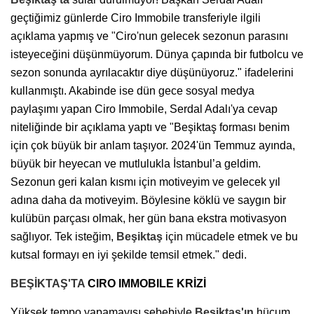
geçtiğimiz günlerde Ciro Immobile transferiyle ilgili
açıklama yapmış ve "Ciro'nun gelecek sezonun parasını
isteyeceğini düşünmüyorum. Dünya çapında bir futbolcu ve
sezon sonunda ayrılacaktır diye düşünüyoruz." ifadelerini
kullanmıştı. Akabinde ise dün gece sosyal medya
paylaşımı yapan Ciro Immobile, Serdal Adalı'ya cevap
niteliğinde bir açıklama yaptı ve "Beşiktaş forması benim
için çok büyük bir anlam taşıyor. 2024'ün Temmuz ayında,
büyük bir heyecan ve mutlulukla İstanbul’a geldim.
Sezonun geri kalan kısmı için motiveyim ve gelecek yıl
adına daha da motiveyim. Böylesine köklü ve saygın bir
kulübün parçası olmak, her gün bana ekstra motivasyon
sağlıyor. Tek isteğim,
Beşiktaş
için mücadele etmek ve bu
kutsal formayı en iyi şekilde temsil etmek." dedi.
BEŞİKTAŞ'TA
CIRO IMMOBILE KRİZİ
Yüksek tempo yapamayışı sebebiyle
Beşiktaş'ın
hücum