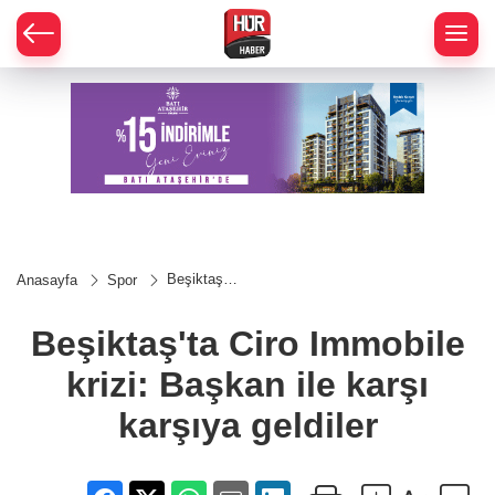
Beşiktaş'ta
Anasayfa
Spor
Ciro
Immobile
krizi:
Beşiktaş'ta Ciro Immobile
Başkan ile
karşı
krizi: Başkan ile karşı
karşıya
geldiler
karşıya geldiler