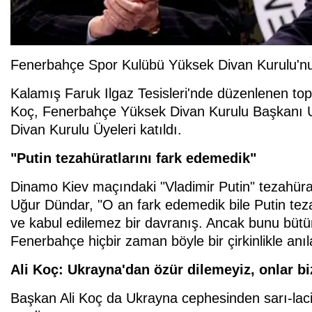
Fenerbahçe Spor Kulübü Yüksek Divan Kurulu'nu
Kalamış Faruk Ilgaz Tesisleri'nde düzenlenen to
Koç, Fenerbahçe Yüksek Divan Kurulu Başkanı U
Divan Kurulu Üyeleri katıldı.
"Putin tezahüratlarını fark edemedik"
Dinamo Kiev maçındaki "Vladimir Putin" tezahür
Uğur Dündar, "O an fark edemedik bile Putin tezah
ve kabul edilemez bir davranış. Ancak bunu bütün
Fenerbahçe hiçbir zaman böyle bir çirkinlikle anıl
Ali Koç: Ukrayna'dan özür dilemeyiz, onlar bi
Başkan Ali Koç da Ukrayna cephesinden sarı-lacive