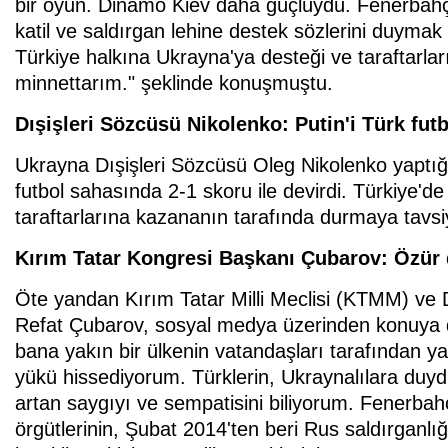
bir oyun. Dinamo Kiev daha güçlüydü. Fenerbahç
katil ve saldırgan lehine destek sözlerini duym
Türkiye halkına Ukrayna'ya desteği ve taraftarlar
minnettarım." şeklinde konuşmuştu.
Dışişleri Sözcüsü Nikolenko: Putin'i Türk fut
Ukrayna Dışişleri Sözcüsü Oleg Nikolenko yaptığ
futbol sahasında 2-1 skoru ile devirdi. Türkiye'd
taraftarlarına kazananın tarafında durmaya tavsiye
Kırım Tatar Kongresi Başkanı Çubarov: Özür
Öte yandan Kırım Tatar Milli Meclisi (KTMM) ve
Refat Çubarov, sosyal medya üzerinden konuya dai
bana yakın bir ülkenin vatandaşları tarafından y
yükü hissediyorum. Türklerin, Ukraynalılara duy
artan saygıyı ve sempatisini biliyorum. Fenerbah
örgütlerinin, Şubat 2014'ten beri Rus saldırganlı