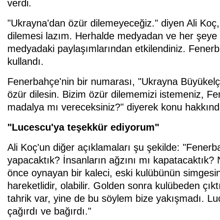
verdi.
"Ukrayna'dan özür dilemeyeceğiz." diyen Ali Koç,
dilemesi lazım. Herhalde medyadan ve her şeye 
medyadaki paylaşımlarından etkilendiniz. Fenerba
kullandı.
Fenerbahçe'nin bir numarası, "Ukrayna Büyükelçis
özür dilesin. Bizim özür dilememizi istemeniz, Fe
madalya mı vereceksiniz?" diyerek konu hakkında
"Lucescu'ya teşekkür ediyorum"
Ali Koç'un diğer açıklamaları şu şekilde: "Fenerb
yapacaktık? İnsanların ağzını mı kapatacaktık? 
önce oynayan bir kaleci, eski kulübünün simgesi
hareketlidir, olabilir. Golden sonra kulübeden çıkt
tahrik var, yine de bu söylem bize yakışmadı. L
çağırdı ve bağırdı."