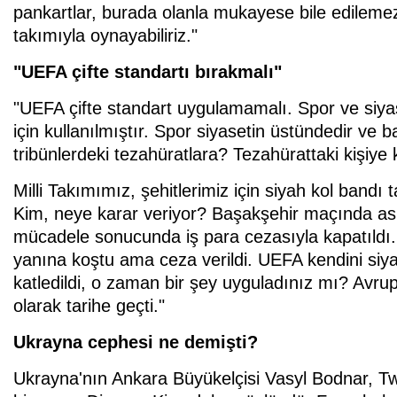
pankartlar, burada olanla mukayese bile edilemez
takımıyla oynayabiliriz."
"UEFA çifte standartı bırakmalı"
"UEFA çifte standart uygulamamalı. Spor ve siyas
için kullanılmıştır. Spor siyasetin üstündedir ve b
tribünlerdeki tezahüratlara? Tezahürattaki kişiy
Milli Takımımız, şehitlerimiz için siyah kol bandı 
Kim, neye karar veriyor? Başakşehir maçında ask
mücadele sonucunda iş para cezasıyla kapatıldı.
yanına koştu ama ceza verildi. UEFA kendini si
katledildi, o zaman bir şey uyguladınız mı? Avr
olarak tarihe geçti."
Ukrayna cephesi ne demişti?
Ukrayna'nın Ankara Büyükelçisi Vasyl Bodnar, Twi