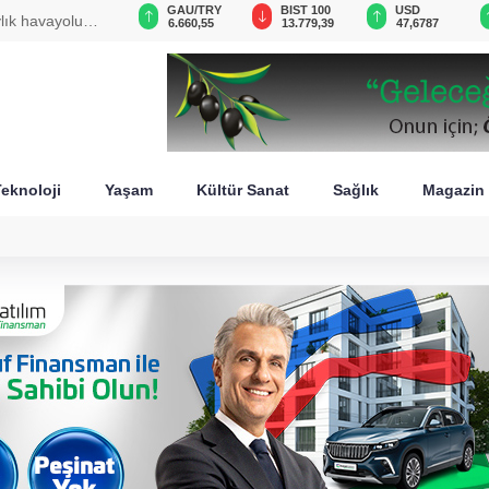
GAU/TRY
BIST 100
USD
EUR
zaltı talimatı
6.660,55
13.779,39
47,6787
55,1254
eknoloji
Yaşam
Kültür Sanat
Sağlık
Magazin