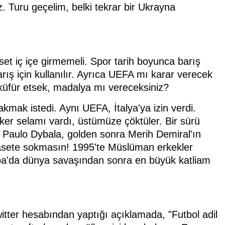
. Turu geçelim, belki tekrar bir Ukrayna
et iç içe girmemeli. Spor tarih boyunca barış
arış için kullanılır. Ayrıca UEFA mı karar verecek
e küfür etsek, madalya mı vereceksiniz?
takmak istedi. Aynı UEFA, İtalya'ya izin verdi.
er selamı vardı, üstümüze çöktüler. Bir sürü
 Paulo Dybala, golden sonra Merih Demiral'ın
yasete sokmasın! 1995'te Müslüman erkekler
upa'da dünya savaşından sonra en büyük katliam
tter hesabından yaptığı açıklamada, "Futbol adil