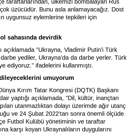
e taraftarlarından, ülkemizi bombalayan Rus
ak çok üzücüdür. Bunu asla anlamayacağız. Dost
ın uygunsuz eylemlerine tepkileri için
bol sahasında devirdik
ı açıklamada "Ukrayna, Vladimir Putin'i Türk
e darbe yediler, Ukrayna'da da darbe yerler. Türk
 ediyoruz." ifadelerini kullanmıştı.
 dileyeceklerini umuyorum
 Dünya Kırım Tatar Kongresi (DQTK) Başkanı
r yaptığı açıklamada, "Dil, kültür, inançtan
apılan utanmazlıktan dolayı üzerimde ağır utanç
duğu ve 24 Şubat 2022'tan sonra önemli ölçüde
çe Futbol Kulübü yönetiminin ve taraftar
ğına karşı koyan Ukraynalıların duygularını