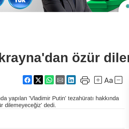
Ukrayna'dan özür dil
 yapılan 'Vladimir Putin' tezahüratı hakkında
r dilemeyeceğiz' dedi.