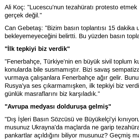
Ali Koç: "Lucescu'nun tezahüratı protesto etmek i
gerçek değil."
Can Gebetaş: "Bizim basın toplantısı 15 dakika u
bekleyemeyeceğini belirtti. Bu yüzden basın topl
"İlk tepkiyi biz verdik"
"Fenerbahçe, Türkiye'nin en büyük sivil toplum
konularda bile susmamıştır. Bizi savaş sempatiz
vurmaya çalışanlara Fenerbahçe ağır gelir. Bunu 
Rusya'ya ses çıkarmamışken, ilk tepkiyi biz verd
günlük masraflarını biz karşıladık."
"Avrupa medyası dolduruşa gelmiş"
"Dış İşleri Basın Sözcüsü ve Büyükelçi'yi kınıyo
musunuz Ukrayna'da maçlarda ne garip tezahürat
pankartlar açıldığını biliyor musunuz? Geçmiş m