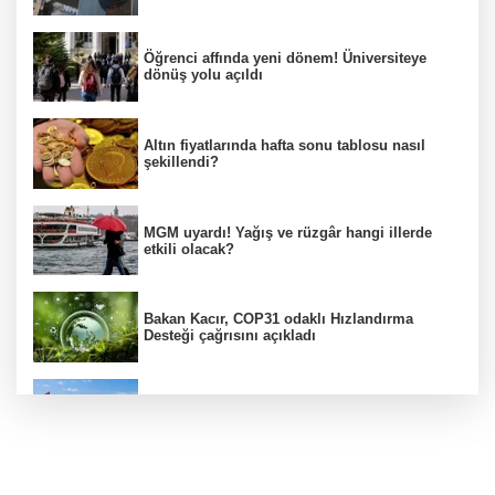
Öğrenci affında yeni dönem! Üniversiteye
dönüş yolu açıldı
Altın fiyatlarında hafta sonu tablosu nasıl
şekillendi?
MGM uyardı! Yağış ve rüzgâr hangi illerde
etkili olacak?
Bakan Kacır, COP31 odaklı Hızlandırma
Desteği çağrısını açıkladı
Kıyı alanlarının işletilmesinde yeni yetki
dönemi
BAE, İran'ın Hürmüz Boğazı'nda bir gemisini