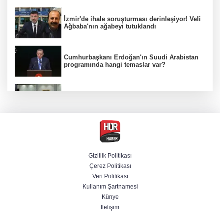
İzmir'de ihale soruşturması derinleşiyor! Veli
Ağbaba'nın ağabeyi tutuklandı
Cumhurbaşkanı Erdoğan'ın Suudi Arabistan
programında hangi temaslar var?
MGK toplantısı sona erdi, 8 maddelik bildiri
yayımlandı
MGK Cumhurbaşkanlığı Külliyesi'nde kritik
gündemle toplandı
Gizlilik Politikası
Çerez Politikası
Bir böcek ilacı faciası daha! Çanakkale'den
Veri Politikası
acı haber geldi
Kullanım Şartnamesi
Künye
İletişim
Beşiktaş 10 kişiyle Hradec Kralove'yi
deplasmanda yendi