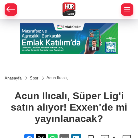
Acun Ilıcalı,
Anasayfa
Spor
Süper Lig'i
satın alıyor!
Exxen'de mi
Acun Ilıcalı, Süper Lig'i
yayınlanacak?
satın alıyor! Exxen'de mi
yayınlanacak?