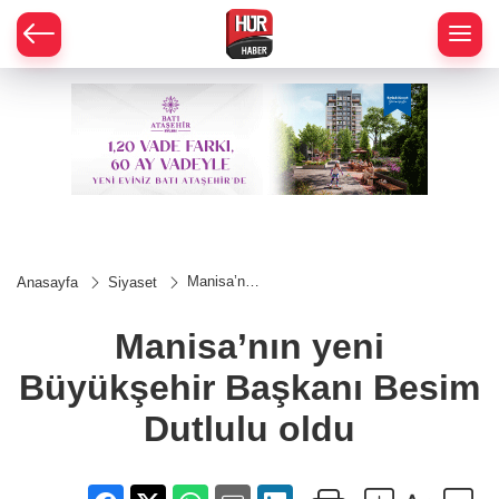
Manisa’nın
Anasayfa
Siyaset
yeni
Büyükşehir
Başkanı
Manisa’nın yeni
Besim
Dutlulu
Büyükşehir Başkanı Besim
oldu
Dutlulu oldu