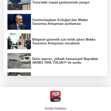
Tuzla'daki inşaat şantiyesinde yangın
Cumhurbaşkanı Erdoğan'dan Mekke
Savunma Anlaşması açıklaması
Bölgesel güvenlik için kritik adım! Mekke
Savunma Anlaşması imzalandı
Derin taarruz, yüksek hassasiyet! Bayraktar
AKINCI TİHA TOLUN P ile vurdu
Bakan Gürlek: Kanunda şehitleri incitecek
düzenleme yok
Menderes Belediye Başkanı İlkay Çiçek
tutuklandı
Gizlilik Politikası