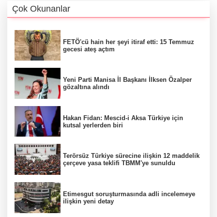
Çok Okunanlar
FETÖ'cü hain her şeyi itiraf etti: 15 Temmuz
gecesi ateş açtım
Yeni Parti Manisa İl Başkanı İlksen Özalper
gözaltına alındı
Hakan Fidan: Mescid-i Aksa Türkiye için
kutsal yerlerden biri
Terörsüz Türkiye sürecine ilişkin 12 maddelik
çerçeve yasa teklifi TBMM'ye sunuldu
Etimesgut soruşturmasında adli incelemeye
ilişkin yeni detay