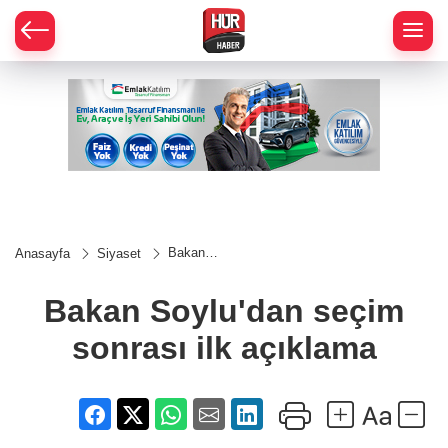
Bakan
Anasayfa
Siyaset
Soylu'dan
seçim
sonrası
Bakan Soylu'dan seçim
ilk
açıklama
sonrası ilk açıklama