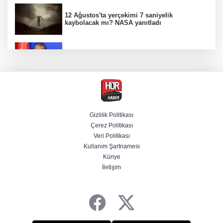
12 Ağustos'ta yerçekimi 7 saniyelik
kaybolacak mı? NASA yanıtladı
AK Parti Sözcüsü Ömer Çelik 2 yıllık süreçte
kritik aşamaya gelindiğini açıkladı
Firari olarak aranıyordu! Menderes Belediye
Başkan Yardımcısı yakalandı
Gizlilik Politikası
Çerez Politikası
Cumhurbaşkanı Erdoğan'dan Terörsüz
Veri Politikası
Türkiye vurgusu
Kullanım Şartnamesi
Künye
İletişim
Serdal Adalı'dan Salah açıklaması!
''Transferini biz istemedik''