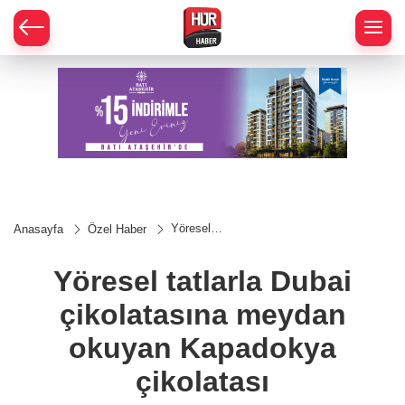
Yöresel
Anasayfa
Özel Haber
tatlarla
Dubai
çikolatasına
Yöresel tatlarla Dubai
meydan
okuyan
çikolatasına meydan
Kapadokya
çikolatası
okuyan Kapadokya
çikolatası