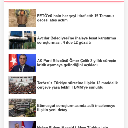
FETÖ'cü hain her şeyi itiraf etti: 15 Temmuz
gecesi ateş açtım
Avcılar Belediyesi'ne ihaleye fesat karıştırma
soruşturması: 4 ilde 12 gözaltı
AK Parti Sözcüsü Ömer Çelik 2 yıllık süreçte
kritik aşamaya gelindiğini açıkladı
Terörsüz Türkiye sürecine ilişkin 12 maddelik
çerçeve yasa teklifi TBMM'ye sunuldu
Etimesgut soruşturmasında adli incelemeye
ilişkin yeni detay
Hakan Fidan: Mescid-i Aksa Türkiye için