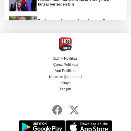
kutsal yerlerden biri
Başkentte yol kenarında kadın cesedi
bulunmasına ilişkin 6 şüpheli gözaltına
alındı
CHP'li belediye başkanın yazışmaları rüşvet
ağını ortaya koydu
Gizlilik Politikası
Çerez Politikası
Özel ve Ağbaba hakkında dokunulmazlık
Veri Politikası
talebi iletildi
Kullanım Şartnamesi
Künye
İletişim
Başvurular başladı! Polis Akademisi 350
komiser yardımcısı adayı alacak