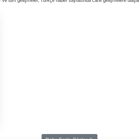
er ve tüm gelişmeler, Türkçe haber sayfasında canlı gelişmelere ulaşabi