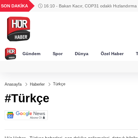
UYU
GEL
TND
BGN
SON DAKİKA
16:10 - Bakan Kacır, COP31 odaklı Hızlandırma
52
1,1849
18,2677
16,3788
27,9743
çağrısını açıkladı
Gündem
Spor
Dünya
Özel Haber
T
Türkçe
Anasayfa
Haberler
#Türkçe