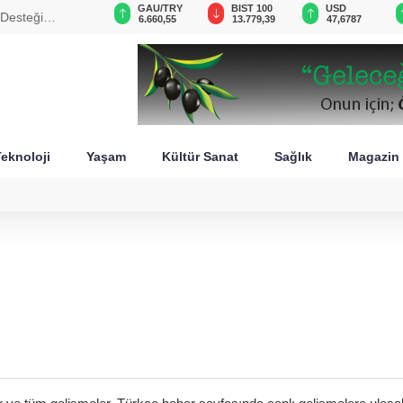
VND
GAU/TRY
BIST 100
USD
 Desteği
0,0018
6.660,55
13.779,39
47,6787
eknoloji
Yaşam
Kültür Sanat
Sağlık
Magazin