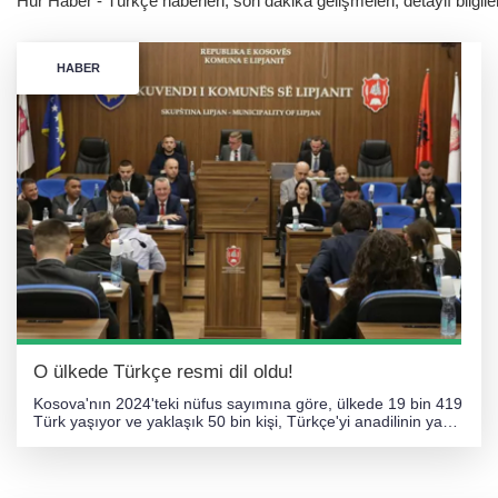
Hür Haber - Türkçe haberleri, son dakika gelişmeleri, detaylı bilgil
HABER
O ülkede Türkçe resmi dil oldu!
Kosova'nın 2024'teki nüfus sayımına göre, ülkede 19 bin 419
Türk yaşıyor ve yaklaşık 50 bin kişi, Türkçe'yi anadilinin yanı
sıra konuşuyor. Kosova'da Türkçe'nin statüsü, belediye
bazında farklılık gösteriyor. Türkçe, Prizren ve Mamuşa gibi
bazı belediyelerde "resmi dil" olarak kabul edilirken, Priştine,
Gilan, Vıçıtırın, Güney Mitroviça ve Kuzey Mitroviça gibi