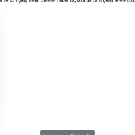
ler ve tüm gelişmeler, Seferler haber sayfasında canlı gelişmelere ulaşa