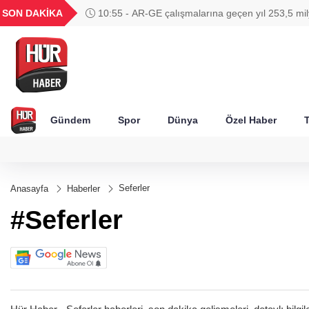
UYU
GEL
TND
BGN
SON DAKİKA
10:55 - AR-GE çalışmalarına geçen yıl 253,5 mily
19
1,1857
18,1998
16,2488
28,0626
harcandı
Gündem
Spor
Dünya
Özel Haber
T
Seferler
Anasayfa
Haberler
#Seferler