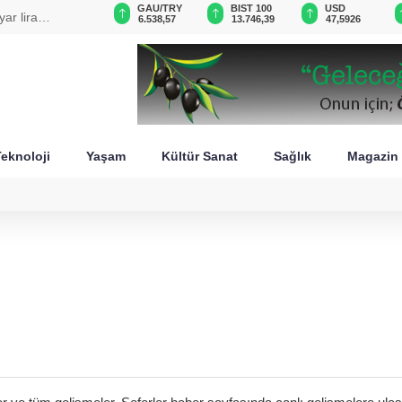
VND
GAU/TRY
BIST 100
USD
ar lira
0,0018
6.538,57
13.746,39
47,5926
eknoloji
Yaşam
Kültür Sanat
Sağlık
Magazin