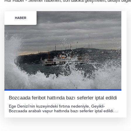
Hür Haber - Seferler haberleri, son dakika gelişmeleri, detaylı bilgi
HABER
Bozcaada feribot hattında bazı seferler iptal edildi
Ege Denizi'nin kuzeyindeki fırtına nedeniyle, Geyikli-
Bozcaada arabalı vapur hattında bazı seferler iptal edildi.
GESTAŞ AŞ'den yapılan açıklamaya göre, Bozcaada'dan
10:00 ve Geyikli'den 11:00 saatlerindeki seferler fırtına
nedeniyle yapılamayacak. Ayrıca, Bozcaada'dan 07:00 ve
Geyikli'den 08:00 saatlerindeki seferler de aynı sebepten