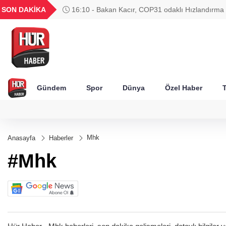
UYU
GEL
TND
BGN
SON DAKİKA
16:10 - Bakan Kacır, COP31 odaklı Hızlandırma
52
1,1849
18,2677
16,3788
27,9743
çağrısını açıkladı
Gündem
Spor
Dünya
Özel Haber
T
Mhk
Anasayfa
Haberler
#Mhk