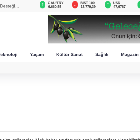
VND
GAU/TRY
BIST 100
USD
 Desteği
0,0018
6.660,55
13.779,39
47,6787
eknoloji
Yaşam
Kültür Sanat
Sağlık
Magazin