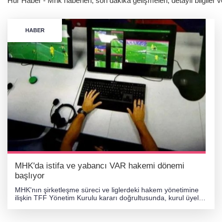
Hür Haber - Mhk haberleri, son dakika gelişmeleri, detaylı bilgiler 
HABER
MHK'da istifa ve yabancı VAR hakemi dönemi
başlıyor
MHK'nın şirketleşme süreci ve liglerdeki hakem yönetimine
ilişkin TFF Yönetim Kurulu kararı doğrultusunda, kurul üyeleri
Ahmet Şahin ve Yunus Yıldırım görevlerinden ayrıldı. MHK
tarafından yapılan açıklamada, Şahin ve Yıldırım'a bugüne
kadarki hizmetlerinden dolayı teşekkür edildi. YABANCI VAR