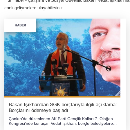
Hür Haber - Çalışma Ve Sosyal Güvenlik Bakanı Vedat Işıkhan haber
canlı gelişmelere ulaşabilirsiniz.
HABER
Bakan Işıkhan'dan SGK borçlarıyla ilgili açıklama:
Borçlarını ödemeye başladı
Çankırı’da düzenlenen AK Parti Gençlik Kolları 7. Olağan
Kongresi’nde konuşan Vedat Işıkhan, borçlu belediyelere
yönelik uygulanan haciz ve kaynaktan kesinti düzenlemesinin