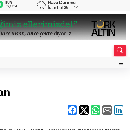
Hava Durumu
EUR
GBP
CHF
CAD
R
55,1254
64,3468
59,0083
34,1883
0
İstanbul
26 °
an