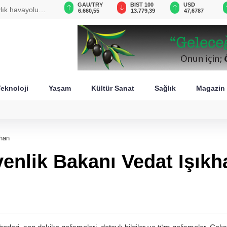
VND
GAU/TRY
BIST 100
USD
ylık havayolu
0,0018
6.660,55
13.779,39
47,6787
eknoloji
Yaşam
Kültür Sanat
Sağlık
Magazin
khan
enlik Bakanı Vedat Işıkh