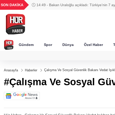
UYU
GEL
TND
BGN
SON DAKİKA
14:49 - Bakan Uraloğlu açıkladı: Türkiye’nin 7 a
52
1,1849
18,2677
16,3788
27,9743
trafiğinde yeni tablo
Gündem
Spor
Dünya
Özel Haber
T
Çalışma Ve Sosyal Güvenlik Bakanı Vedat Işı
Anasayfa
Haberler
#Çalışma Ve Sosyal Güv