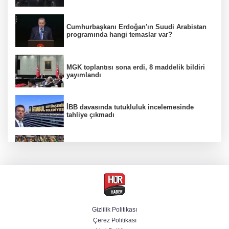
Cumhurbaşkanı Erdoğan'ın Suudi Arabistan
programında hangi temaslar var?
MGK toplantısı sona erdi, 8 maddelik bildiri
yayımlandı
İBB davasında tutukluluk incelemesinde
tahliye çıkmadı
Beşiktaş 10 kişiyle Hradec Kralove'yi
deplasmanda yendi
Venezuela'da iktidar partisi ile muhalefet
mutabık kaldı
Gizlilik Politikası
Çerez Politikası
Derin taarruz, yüksek hassasiyet! Bayraktar