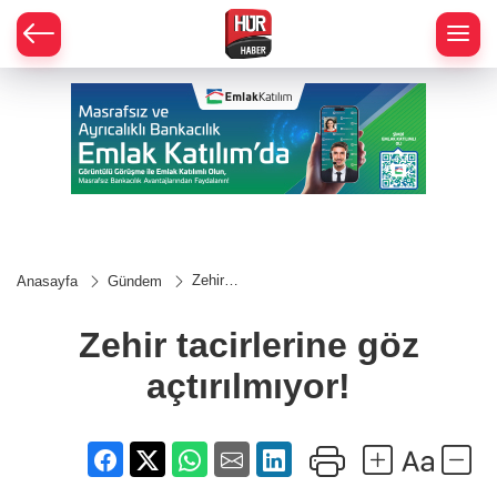
Zehir
Anasayfa
Gündem
tacirlerine
göz
açtırılmıyor!
Zehir tacirlerine göz
açtırılmıyor!