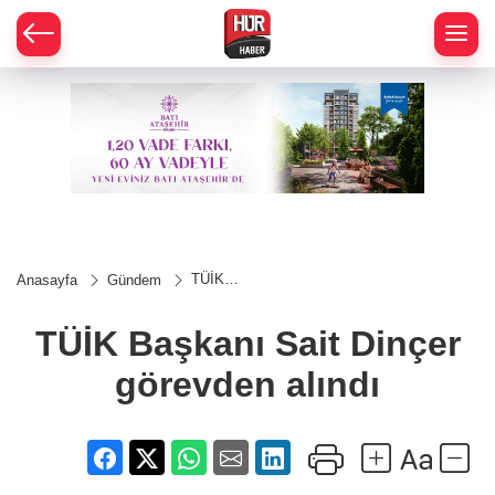
TÜİK
Anasayfa
Gündem
Başkanı
Sait
Dinçer
TÜİK Başkanı Sait Dinçer
görevden
alındı
görevden alındı