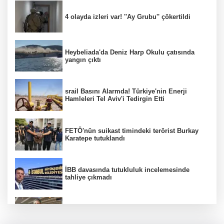
4 olayda izleri var! ''Ay Grubu'' çökertildi
Heybeliada'da Deniz Harp Okulu çatısında
yangın çıktı
srail Basını Alarmda! Türkiye'nin Enerji
Hamleleri Tel Aviv'i Tedirgin Etti
FETÖ'nün suikast timindeki terörist Burkay
Karatepe tutuklandı
İBB davasında tutukluluk incelemesinde
tahliye çıkmadı
Dünya devinde üst düzey görev değişimi!
Türk isim başkan yardımcısı oldu