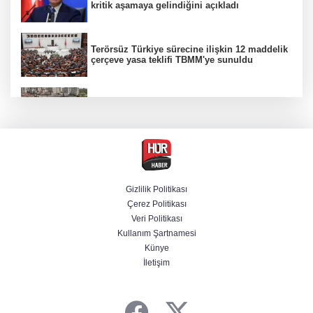
kritik aşamaya gelindiğini açıkladı
Terörsüz Türkiye sürecine ilişkin 12 maddelik
çerçeve yasa teklifi TBMM'ye sunuldu
Etimesgut soruşturmasında adli incelemeye
ilişkin yeni detay
CHP'li belediye başkanın yazışmaları rüşvet
ağını ortaya koydu
Gizlilik Politikası
Çerez Politikası
Serdal Adalı'dan Salah açıklaması!
Veri Politikası
''Transferini biz istemedik''
Kullanım Şartnamesi
Künye
İletişim
"Muhalif maskesi" altındaki 11 sosyal medya
hesabına erişim engeli