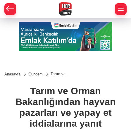
Tarım ve
Anasayfa
Gündem
Orman
Bakanlığından
hayvan
Tarım ve Orman
pazarları ve
yapay et
Bakanlığından hayvan
iddialarına
yanıt
pazarları ve yapay et
iddialarına yanıt