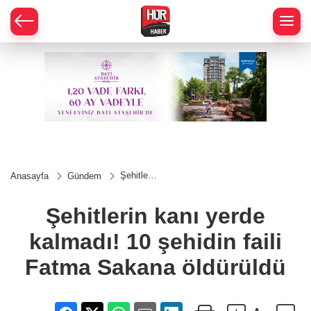
Şehitlerin
Anasayfa
Gündem
kanı
yerde
kalmadı!
Şehitlerin kanı yerde
10
şehidin
kalmadı! 10 şehidin faili
faili
Fatma
Sakana
Fatma Sakana öldürüldü
öldürüldü