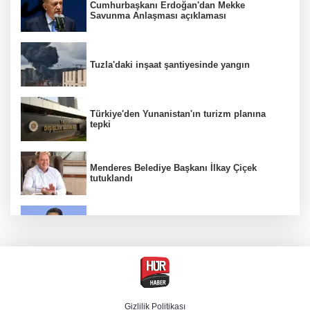
Cumhurbaşkanı Erdoğan'dan Mekke
Savunma Anlaşması açıklaması
Tuzla'daki inşaat şantiyesinde yangın
Türkiye'den Yunanistan'ın turizm planına
tepki
Menderes Belediye Başkanı İlkay Çiçek
tutuklandı
Bakan Yumaklı duyurdu! Çiftçilere ödemeler
bugün yapılıyor
Hür Ağbaba soruşturmasında MASAK para
hareketlerini inceledi
Gizlilik Politikası