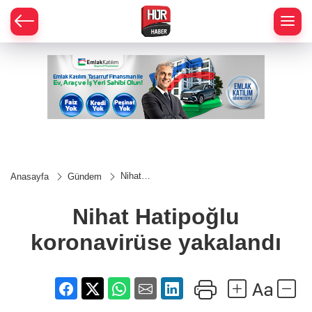
Nihat
Anasayfa
Gündem
Hatipoğlu
koronavirüse
yakalandı
Nihat Hatipoğlu
koronavirüse yakalandı