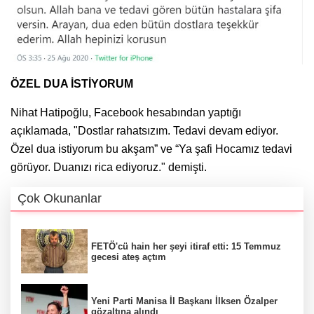
ÖZEL DUA İSTİYORUM
Nihat Hatipoğlu, Facebook hesabından yaptığı
açıklamada, "Dostlar rahatsızım. Tedavi devam ediyor.
Özel dua istiyorum bu akşam” ve “Ya şafi Hocamız tedavi
görüyor. Duanızı rica ediyoruz." demişti.
Çok Okunanlar
FETÖ'cü hain her şeyi itiraf etti: 15 Temmuz
gecesi ateş açtım
Yeni Parti Manisa İl Başkanı İlksen Özalper
gözaltına alındı