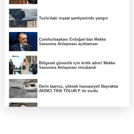
Tuzla'daki inşaat şantiyesinde yangın
Cumhurbaşkanı Erdoğan'dan Mekke
Savunma Anlaşması açıklaması
Bölgesel güvenlik için kritik adım! Mekke
Savunma Anlaşması imzalandı
Derin taarruz, yüksek hassasiyet! Bayraktar
AKINCI TİHA TOLUN P ile vurdu
Bakan Gürlek: Kanunda şehitleri incitecek
düzenleme yok
Menderes Belediye Başkanı İlkay Çiçek