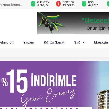
GAU/TRY
BIST 100
USD
EUR
den İsrail'in
6.660,55
13.779,39
47,6787
55,1254
eknoloji
Yaşam
Kültür Sanat
Sağlık
Magazin