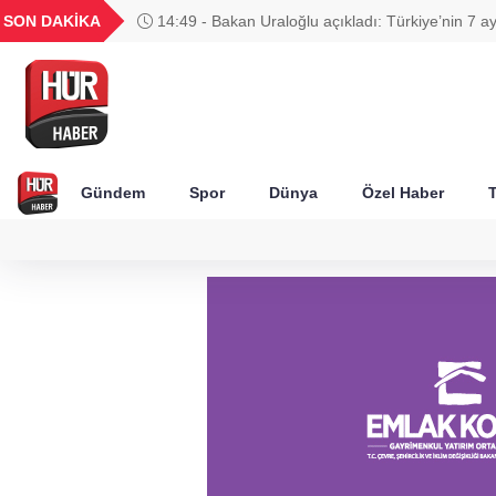
GEL
TND
BGN
VND
SON DAKİKA
14:49 - Bakan Uraloğlu açıkladı: Türkiye’nin 7 a
49
18,2677
16,3788
27,9743
0,0018
trafiğinde yeni tablo
Gündem
Spor
Dünya
Özel Haber
T