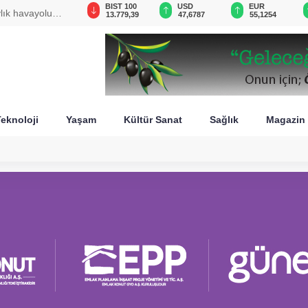
GAU/TRY
BIST 100
USD
EUR
ylık havayolu
6.660,55
13.779,39
47,6787
55,1254
eknoloji
Yaşam
Kültür Sanat
Sağlık
Magazin