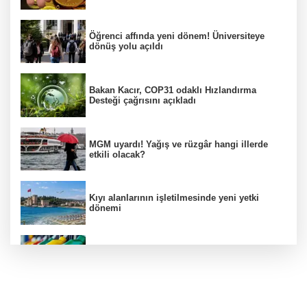
Öğrenci affında yeni dönem! Üniversiteye
dönüş yolu açıldı
Bakan Kacır, COP31 odaklı Hızlandırma
Desteği çağrısını açıkladı
MGM uyardı! Yağış ve rüzgâr hangi illerde
etkili olacak?
Kıyı alanlarının işletilmesinde yeni yetki
dönemi
Benzine ikinci zam yolda, pompa fiyatı
yeniden değişecek
Kamuda yapay zeka 2 milyar liralık riski