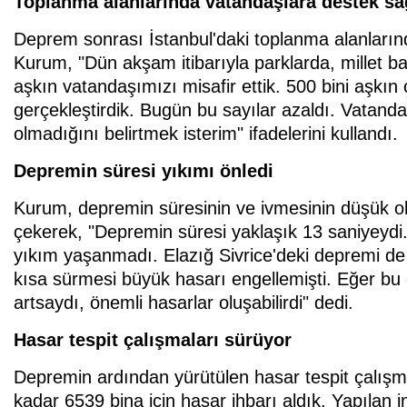
Toplanma alanlarında vatandaşlara destek sa
Deprem sonrası İstanbul'daki toplanma alanların
Kurum, "Dün akşam itibarıyla parklarda, millet b
aşkın vatandaşımızı misafir ettik. 500 bini aşkı
gerçekleştirdik. Bugün bu sayılar azaldı. Vatanda
olmadığını belirtmek isterim" ifadelerini kullandı.
Depremin süresi yıkımı önledi
Kurum, depremin süresinin ve ivmesinin düşük olm
çekerek, "Depremin süresi yaklaşık 13 saniyeydi.
yıkım yaşanmadı. Elazığ Sivrice'deki depremi de
kısa sürmesi büyük hasarı engellemişti. Eğer bu
artsaydı, önemli hasarlar oluşabilirdi" dedi.
Hasar tespit çalışmaları sürüyor
Depremin ardından yürütülen hasar tespit çalışma
kadar 6539 bina için hasar ihbarı aldık. Yapılan 