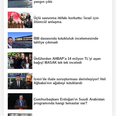
yangın çıktı
Üçlü savunma ittifakı korkuttu: İsrail için
ölümcül anlaşma
İBB davasında tutukluluk incelemesinde
tahliye çıkmadı
Ünlülerden AHBAP'a 14 milyon TL'yi aşan
bağış! MASAK tek tek inceledi
İzmir'de ihale soruşturması derinleşiyor! Veli
Ağbaba'nın ağabeyi tutuklandı
Cumhurbaşkanı Erdoğan'ın Suudi Arabistan
programında hangi temaslar var?