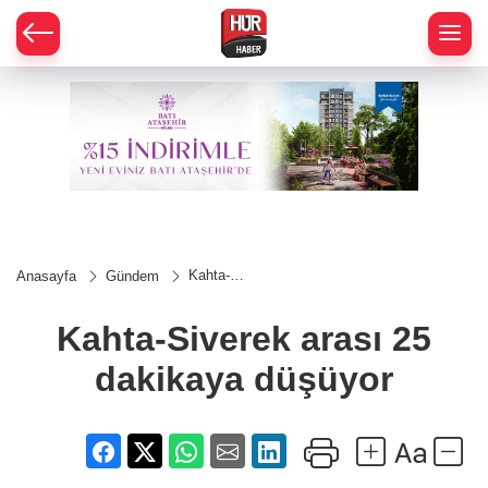
Kahta-
Anasayfa
Gündem
Siverek
arası 25
dakikaya
Kahta-Siverek arası 25
düşüyor
dakikaya düşüyor