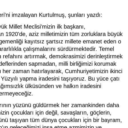
eri'ni imzalayan Kurtulmuş, şunları yazdı:
 Millet Meclisi'mizin ilk başkanı,
n 1920'de, aziz milletimizin tüm zorluklara büyük
 egemenliği kayıtsız şartsız millete emanet eden o
rarlılıkla çalışmalarını sürdürmektedir. Temel
in refahını artırmak, demokrasimizi derinleştirmek
deflerinden sapmadan, milli birliğimizi korumak
nu her zaman hatırlayarak, Cumhuriyetimizin ikinci
e Yüzyılı yapma iradesini taşıyoruz. Bu yüce çatı
bağımsızlık ülküsünden ve halkın iradesini
vermeyeceğiz.
rının yüzünü güldürmek her zamankinden daha
in çocukları için değil, savaşların, göçlerin,
ükünü taşıyan tüm dünya çocukları için bir bayram,
'ın geleceğimizi inşa etme azmimizin ve