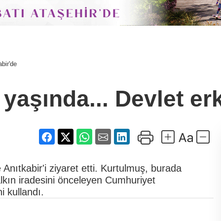
bir'de
yaşında... Devlet er
ıtkabir'i ziyaret etti. Kurtulmuş, burada
lkın iradesini önceleyen Cumhuriyet
i kullandı.