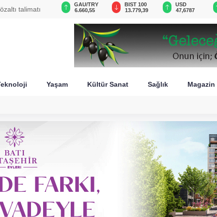
GAU/TRY
BIST 100
USD
EUR
eniden
6.660,55
13.779,39
47,6787
55,1254
eknoloji
Yaşam
Kültür Sanat
Sağlık
Magazin