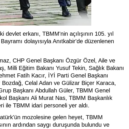
evlet erkanı, TBMM'nin açılışının 105. yıl
Bayramı dolayısıyla Anıtkabir'de düzenlenen
maz, CHP Genel Başkanı Özgür Özel, Aile ve
 Milli Eğitim Bakanı Yusuf Tekin, Sağlık Bakanı
hmet Fatih Kacır, İYİ Parti Genel Başkanı
 Bozdağ, Celal Adan ve Gülizar Biçer Karaca,
i Grup Başkanı Abdullah Güler, TBMM Genel
tokol Başkanı Ali Murat Nas, TBMM Başkanlık
leri ile TBMM idari personeli yer aldı.
tatürk'ün mozolesine gelen heyet, TBMM
ının ardından saygı duruşunda bulundu ve