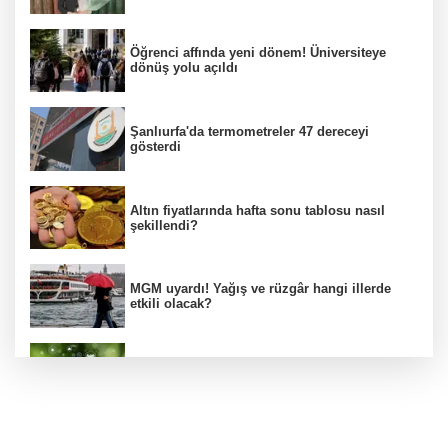
Öğrenci affında yeni dönem! Üniversiteye
dönüş yolu açıldı
Şanlıurfa'da termometreler 47 dereceyi
gösterdi
Altın fiyatlarında hafta sonu tablosu nasıl
şekillendi?
MGM uyardı! Yağış ve rüzgâr hangi illerde
etkili olacak?
Bakan Kacır, COP31 odaklı Hızlandırma
Desteği çağrısını açıkladı
Mekke Anlaşması uluslararası basında geniş