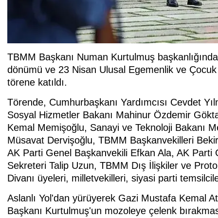
TBMM Başkanı Numan Kurtulmuş başkanlığındaki d
dönümü ve 23 Nisan Ulusal Egemenlik ve Çocuk 
törene katıldı.
Törende, Cumhurbaşkanı Yardımcısı Cevdet Yıl
Sosyal Hizmetler Bakanı Mahinur Özdemir Göktaş,
Kemal Memişoğlu, Sanayi ve Teknoloji Bakanı Me
Müsavat Dervişoğlu, TBMM Başkanvekilleri Bekir
AK Parti Genel Başkanvekili Efkan Ala, AK Part
Sekreteri Talip Uzun, TBMM Dış İlişkiler ve Pro
Divanı üyeleri, milletvekilleri, siyasi parti temsilci
Aslanlı Yol'dan yürüyerek Gazi Mustafa Kemal A
Başkanı Kurtulmuş'un mozoleye çelenk bırakmas