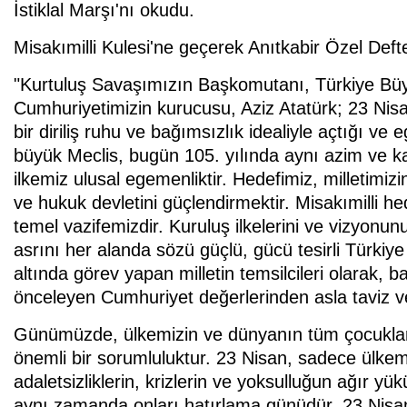
İstiklal Marşı'nı okudu.
Misakımilli Kulesi'ne geçerek Anıtkabir Özel Deft
"Kurtuluş Savaşımızın Başkomutanı, Türkiye Büyük
Cumhuriyetimizin kurucusu, Aziz Atatürk; 23 Nisa
bir diriliş ruhu ve bağımsızlık idealiyle açtığı ve
büyük Meclis, bugün 105. yılında aynı azim ve ka
ilkemiz ulusal egemenliktir. Hedefimiz, milletimiz
ve hukuk devletini güçlendirmektir. Misakımilli he
temel vazifemizdir. Kuruluş ilkelerini ve vizyonu
asrını her alanda sözü güçlü, gücü tesirli Türkiy
altında görev yapan milletin temsilcileri olarak, 
önceleyen Cumhuriyet değerlerinden asla taviz 
Günümüzde, ülkemizin ve dünyanın tüm çocukla
önemli bir sorumluluktur. 23 Nisan, sadece ülkemiz
adaletsizliklerin, krizlerin ve yoksulluğun ağır y
aynı zamanda onları hatırlama günüdür. 23 Nisan