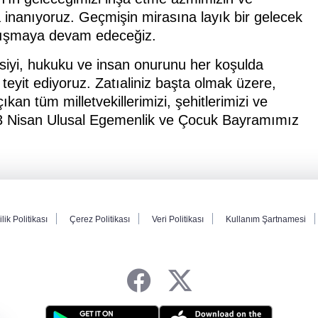
a inanıyoruz. Geçmişin mirasına layık bir gelecek
 çalışmaya devam edeceğiz.
asiyi, hukuku ve insan onurunu her koşulda
teyit ediyoruz. Zatıaliniz başta olmak üzere,
kan tüm milletvekillerimizi, şehitlerimizi ve
 23 Nisan Ulusal Egemenlik ve Çocuk Bayramımız
ilik Politikası
Çerez Politikası
Veri Politikası
Kullanım Şartnamesi